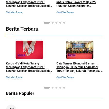
Meningkat, Lakpesdam PCNU
untuk Cetak Jawara MTQ 2027,
B
Serukan Gerakan Besar Edukasi dan
Puluhan Calon Kaligrafer
C
Pencegahan Tanpa Stigma
Digembleng Setahun di Lemka
Ol
Oleh Kilas Banten
Oleh Kilas Banten
Berita Terbaru
Serang
Banten
Kasus HIV di Kota Serang
Data Sensus Ekonomi Banten
B
Meningkat, Lakpesdam PCNU
Tertinggal, Gubernur Andra Soni
u
Serukan Gerakan Besar Edukasi dan
Turun Tangan, Seluruh Pemangku
P
Pencegahan Tanpa Stigma
Kepentingan Langsung
D
Oleh Kilas Banten
Oleh Kilas Banten
Ol
Dikumpulkan
Berita Populer