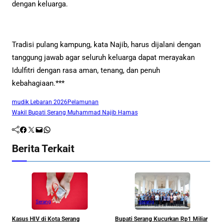
dengan keluarga.
Tradisi pulang kampung, kata Najib, harus dijalani dengan
tanggung jawab agar seluruh keluarga dapat merayakan
Idulfitri dengan rasa aman, tenang, dan penuh
kebahagiaan.***
mudik Lebaran 2026
Pelamunan
Wakil Bupati Serang Muhammad Najib Hamas
Facebook
Twitter
Mail
WhatsApp
Berita Terkait
Serang
Serang
R
Kasus HIV di Kota Serang
Bupati Serang Kucurkan Rp1 Miliar
S