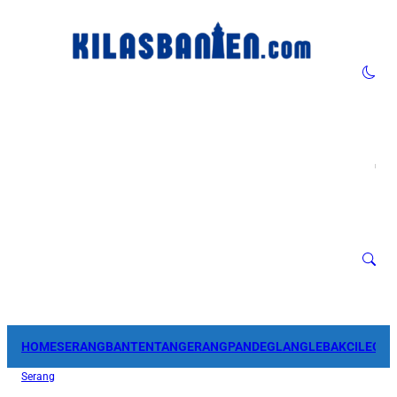
HOME
SERANG
BANTEN
TANGERANG
PANDEGLANG
LEBAK
CILEGO
Serang