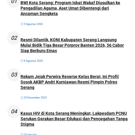
01
BWI Kota Serang: Program Isbat Wakaf Diusulkan ke
Pengadilan Agama, Aset Umat Dibentengi dari
Ancaman Sengketa
5 Agustus 2026
02
Resmi Dilantik, KONI Kabupaten Serang Langsung
Mulai Bidik Tiga Besar Porprov Banten 2026, 56 Cabor
Siap Berburu Emas
6 Agustus 2026
03
Rekam Jejak Perwira Reserse Kelas Berat, Ini Profil
Sosok AKBP Andri Kurniawan Resmi Pimpin Polres
Serang
24 Desember 2025
04
Kasus HIV di Kota Serang Meningkat, Lakpesdam PCNU
Serukan Gerakan Besar Edukasi dan Pencegahan Tanpa
Stigma
10 jam lalu