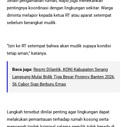
Selain pengamanan rumah, Najib juga menekankan
pentingnya koordinasi dengan lingkungan sekitar. Warga
diminta melapor kepada ketua RT atau aparat setempat
sebelum berangkat mudik.
“Izin ke RT setempat bahwa akan mudik supaya kondisi
tetap aman,” katanya.
Baca juga:
Resmi Dilantik, KONI Kabupaten Serang
Langsung Mulai Bidik Tiga Besar Porprov Banten 2026,
56 Cabor Siap Berburu Emas
Langkah tersebut dinilai penting agar lingkungan dapat
melakukan pemantauan terhadap rumah kosong serta
mencegah tindak kriminal selama pemilik tidak berada di