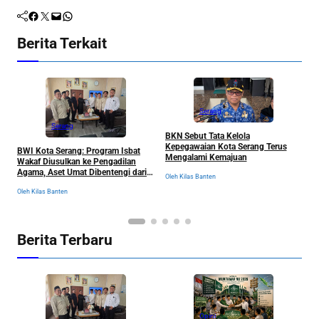
Facebook
Twitter
Mail
WhatsApp
Berita Terkait
Serang
Serang
BKN Sebut Tata Kelola
W
Kepegawaian Kota Serang Terus
BWI Kota Serang: Program Isbat
I
Mengalami Kemajuan
Wakaf Diusulkan ke Pengadilan
D
Agama, Aset Umat Dibentengi dari
T
Oleh Kilas Banten
Ancaman Sengketa
Ol
Oleh Kilas Banten
Berita Terbaru
Opini