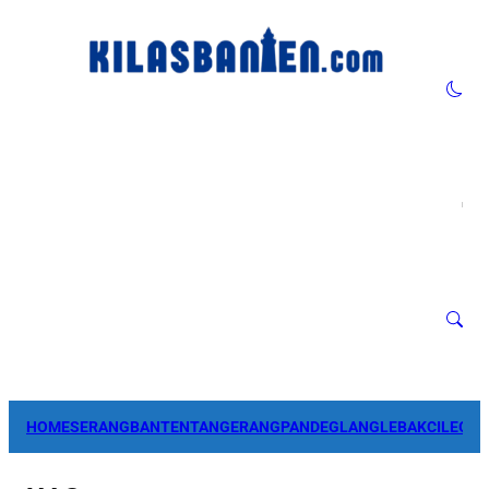
HOME
SERANG
BANTEN
TANGERANG
PANDEGLANG
LEBAK
CILEGO