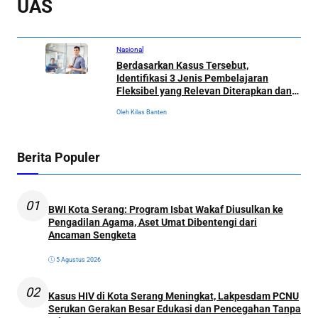
UAS
Nasional
Berdasarkan Kasus Tersebut,
Identifikasi 3 Jenis Pembelajaran
Fleksibel yang Relevan Diterapkan dan
Memungkinkan Tercapainya Visi SMP
Oleh Kilas Banten
Didaktika
Berita Populer
01
BWI Kota Serang: Program Isbat Wakaf Diusulkan ke
Pengadilan Agama, Aset Umat Dibentengi dari
Ancaman Sengketa
5 Agustus 2026
02
Kasus HIV di Kota Serang Meningkat, Lakpesdam PCNU
Serukan Gerakan Besar Edukasi dan Pencegahan Tanpa