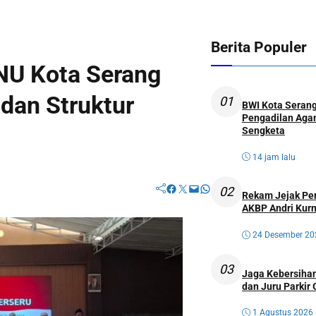
Berita Populer
NU Kota Serang
 dan Struktur
01
BWI Kota Serang
Pengadilan Agam
Sengketa
14 jam lalu
Facebook
Twitter
Mail
WhatsApp
02
Rekam Jejak Perw
AKBP Andri Kurn
24 Desember 20
03
Jaga Kebersihan
dan Juru Parkir 
1 Agustus 2026