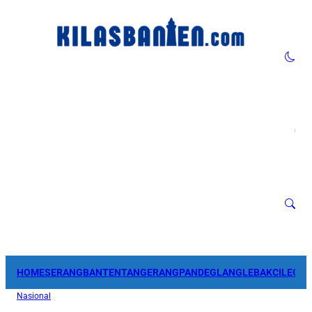
HOME
SERANG
BANTEN
TANGERANG
PANDEGLANG
LEBAK
CILEGO
Nasional