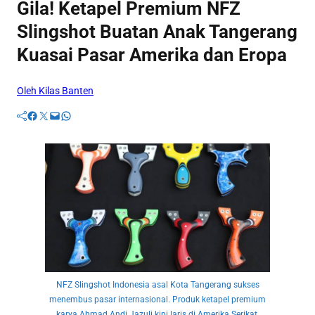
Gila! Ketapel Premium NFZ
Slingshot Buatan Anak Tangerang
Kuasai Pasar Amerika dan Eropa
Oleh Kilas Banten
Facebook
Twitter
Mail
WhatsApp
NFZ Slingshot Indonesia asal Kota Tangerang sukses
menembus pasar internasional. Produk ketapel premium
karya Ahmad Andi Jazuli kini laris di Amerika Serikat,