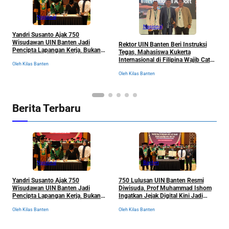
Nasional
Nasional
Yandri Susanto Ajak 750
D
Wisudawan UIN Banten Jadi
B
Rektor UIN Banten Beri Instruksi
Pencipta Lapangan Kerja, Bukan
B
Tegas, Mahasiswa Kukerta
Sekadar Pemburu Kerja
Internasional di Filipina Wajib Catat
Oleh Kilas Banten
Ol
Semua Pengalaman
Oleh Kilas Banten
Berita Terbaru
Nasional
Banten
Yandri Susanto Ajak 750
750 Lulusan UIN Banten Resmi
P
Wisudawan UIN Banten Jadi
Diwisuda, Prof Muhammad Ishom
D
Pencipta Lapangan Kerja, Bukan
Ingatkan Jejak Digital Kini Jadi
B
Sekadar Pemburu Kerja
“Tiket” Menuju Dunia Kerja
Oleh Kilas Banten
Oleh Kilas Banten
Ol