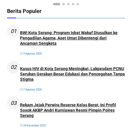
Berita Populer
01
BWI Kota Serang: Program Isbat Wakaf Diusulkan ke
Pengadilan Agama, Aset Umat Dibentengi dari
Ancaman Sengketa
5 Agustus 2026
02
Kasus HIV di Kota Serang Meningkat, Lakpesdam PCNU
Serukan Gerakan Besar Edukasi dan Pencegahan Tanpa
Stigma
7 Agustus 2026
03
Rekam Jejak Perwira Reserse Kelas Berat, Ini Profil
Sosok AKBP Andri Kurniawan Resmi Pimpin Polres
Serang
24 Desember 2025