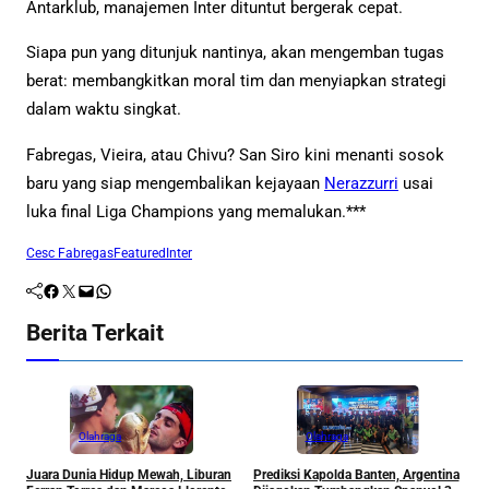
Antarklub, manajemen Inter dituntut bergerak cepat.
Siapa pun yang ditunjuk nantinya, akan mengemban tugas
berat: membangkitkan moral tim dan menyiapkan strategi
dalam waktu singkat.
Fabregas, Vieira, atau Chivu? San Siro kini menanti sosok
baru yang siap mengembalikan kejayaan
Nerazzurri
usai
luka final Liga Champions yang memalukan.***
Cesc Fabregas
Featured
Inter
Facebook
Twitter
Mail
WhatsApp
Berita Terkait
Olahraga
Olahraga
Juara Dunia Hidup Mewah, Liburan
Prediksi Kapolda Banten, Argentina
A