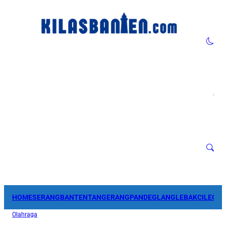
HOME
SERANG
BANTEN
TANGERANG
PANDEGLANG
LEBAK
CILEGO
Olahraga