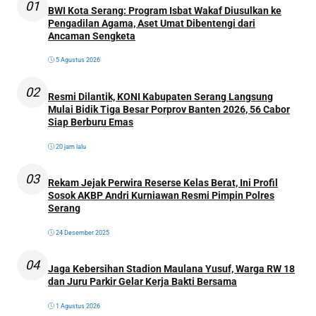
01
BWI Kota Serang: Program Isbat Wakaf Diusulkan ke
Pengadilan Agama, Aset Umat Dibentengi dari
Ancaman Sengketa
5 Agustus 2026
02
Resmi Dilantik, KONI Kabupaten Serang Langsung
Mulai Bidik Tiga Besar Porprov Banten 2026, 56 Cabor
Siap Berburu Emas
20 jam lalu
03
Rekam Jejak Perwira Reserse Kelas Berat, Ini Profil
Sosok AKBP Andri Kurniawan Resmi Pimpin Polres
Serang
24 Desember 2025
04
Jaga Kebersihan Stadion Maulana Yusuf, Warga RW 18
dan Juru Parkir Gelar Kerja Bakti Bersama
1 Agustus 2026