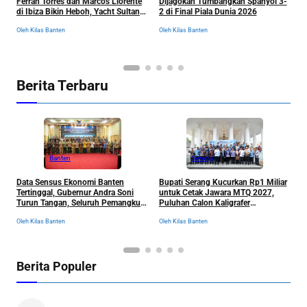
Ferran Torres dan Marcos Llorente
Dijagokan Tumbangkan Spanyol 3-
K
di Ibiza Bikin Heboh, Yacht Sultan
2 di Final Piala Dunia 2026
S
hingga Disambut Bak Selebritas
R
Oleh Kilas Banten
Oleh Kilas Banten
Ol
Berita Terbaru
Banten
Serang
R
Data Sensus Ekonomi Banten
Bupati Serang Kucurkan Rp1 Miliar
S
Tertinggal, Gubernur Andra Soni
untuk Cetak Jawara MTQ 2027,
B
Turun Tangan, Seluruh Pemangku
Puluhan Calon Kaligrafer
C
Kepentingan Langsung
Digembleng Setahun di Lemka
Ol
Oleh Kilas Banten
Oleh Kilas Banten
Dikumpulkan
Berita Populer