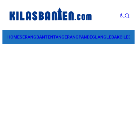
HOME
SERANG
BANTEN
TANGERANG
PANDEGLANG
LEBAK
CILEGO