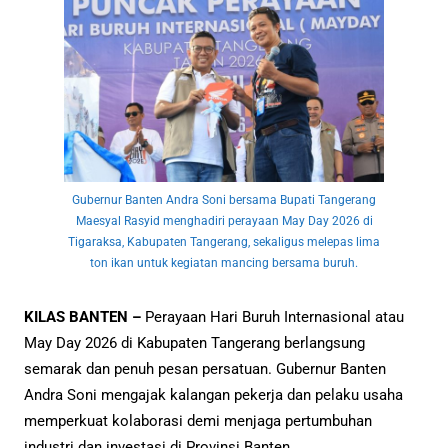
Gubernur Banten Andra Soni bersama Bupati Tangerang
Maesyal Rasyid menghadiri perayaan May Day 2026 di
Tigaraksa, Kabupaten Tangerang, sekaligus melepas lima
ton ikan untuk kegiatan mancing bersama buruh.
KILAS BANTEN –
Perayaan Hari Buruh Internasional atau
May Day 2026 di Kabupaten Tangerang berlangsung
semarak dan penuh pesan persatuan. Gubernur Banten
Andra Soni mengajak kalangan pekerja dan pelaku usaha
memperkuat kolaborasi demi menjaga pertumbuhan
industri dan investasi di Provinsi Banten.