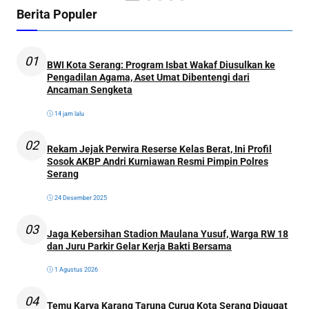
Berita Populer
01
BWI Kota Serang: Program Isbat Wakaf Diusulkan ke
Pengadilan Agama, Aset Umat Dibentengi dari
Ancaman Sengketa
14 jam lalu
02
Rekam Jejak Perwira Reserse Kelas Berat, Ini Profil
Sosok AKBP Andri Kurniawan Resmi Pimpin Polres
Serang
24 Desember 2025
03
Jaga Kebersihan Stadion Maulana Yusuf, Warga RW 18
dan Juru Parkir Gelar Kerja Bakti Bersama
1 Agustus 2026
04
Temu Karya Karang Taruna Curug Kota Serang Digugat