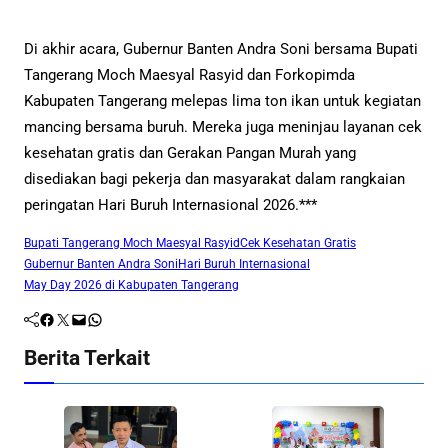
Di akhir acara, Gubernur Banten Andra Soni bersama Bupati
Tangerang Moch Maesyal Rasyid dan Forkopimda
Kabupaten Tangerang melepas lima ton ikan untuk kegiatan
mancing bersama buruh. Mereka juga meninjau layanan cek
kesehatan gratis dan Gerakan Pangan Murah yang
disediakan bagi pekerja dan masyarakat dalam rangkaian
peringatan Hari Buruh Internasional 2026.***
Bupati Tangerang Moch Maesyal Rasyid
Cek Kesehatan Gratis
Gubernur Banten Andra Soni
Hari Buruh Internasional
May Day 2026 di Kabupaten Tangerang
Facebook
Twitter
Mail
WhatsApp
Berita Terkait