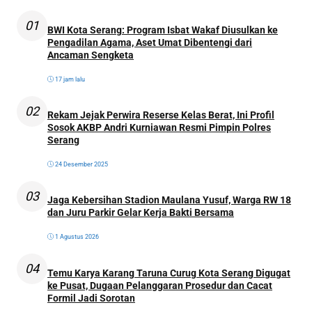
01
BWI Kota Serang: Program Isbat Wakaf Diusulkan ke
Pengadilan Agama, Aset Umat Dibentengi dari
Ancaman Sengketa
17 jam lalu
02
Rekam Jejak Perwira Reserse Kelas Berat, Ini Profil
Sosok AKBP Andri Kurniawan Resmi Pimpin Polres
Serang
24 Desember 2025
03
Jaga Kebersihan Stadion Maulana Yusuf, Warga RW 18
dan Juru Parkir Gelar Kerja Bakti Bersama
1 Agustus 2026
04
Temu Karya Karang Taruna Curug Kota Serang Digugat
ke Pusat, Dugaan Pelanggaran Prosedur dan Cacat
Formil Jadi Sorotan