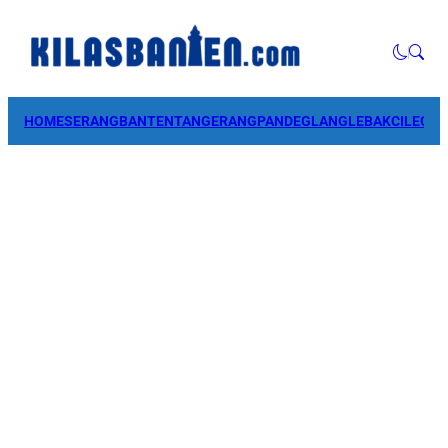
HOME
SERANG
BANTEN
TANGERANG
PANDEGLANG
LEBAK
CILEGO