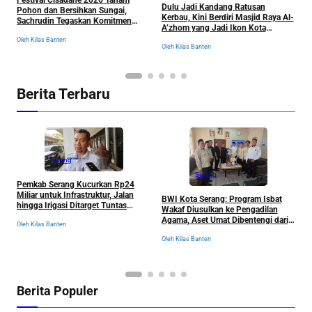
Festival Cisadane 2026 Tanam
J
Dulu Jadi Kandang Ratusan
Pohon dan Bersihkan Sungai,
B
Kerbau, Kini Berdiri Masjid Raya Al-
Sachrudin Tegaskan Komitmen
K
A’zhom yang Jadi Ikon Kota
Jaga Kelestarian Lingkungan
Tangerang dan Sejarahnya
Oleh Kilas Banten
Ol
Oleh Kilas Banten
Berita Terbaru
Serang
Serang
Pemkab Serang Kucurkan Rp24
M
Miliar untuk Infrastruktur, Jalan
BWI Kota Serang: Program Isbat
P
hingga Irigasi Ditarget Tuntas
Wakaf Diusulkan ke Pengadilan
R
November 2026
Agama, Aset Umat Dibentengi dari
Oleh Kilas Banten
Ancaman Sengketa
Ol
Oleh Kilas Banten
Berita Populer