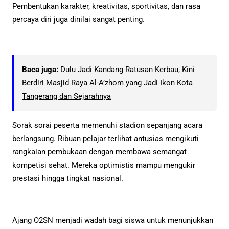
Pembentukan karakter, kreativitas, sportivitas, dan rasa
percaya diri juga dinilai sangat penting.
Baca juga:
Dulu Jadi Kandang Ratusan Kerbau, Kini
Berdiri Masjid Raya Al-A’zhom yang Jadi Ikon Kota
Tangerang dan Sejarahnya
Sorak sorai peserta memenuhi stadion sepanjang acara
berlangsung. Ribuan pelajar terlihat antusias mengikuti
rangkaian pembukaan dengan membawa semangat
kompetisi sehat. Mereka optimistis mampu mengukir
prestasi hingga tingkat nasional.
Ajang O2SN menjadi wadah bagi siswa untuk menunjukkan