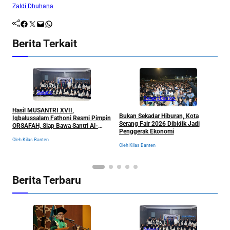
Zaldi Dhuhana
Facebook
Twitter
Mail
WhatsApp
Berita Terkait
Serang
Serang
Banten
Hasil MUSANTRI XVII,
Bukan Sekadar Hiburan, Kota
K
Iqbalussalam Fathoni Resmi Pimpin
Serang Fair 2026 Dibidik Jadi
D
ORSAFAH, Siap Bawa Santri Al-
Penggerak Ekonomi
L
Fathaniyah Menuju Babak Baru
Oleh Kilas Banten
Oleh Kilas Banten
Ol
Berita Terbaru
Serang