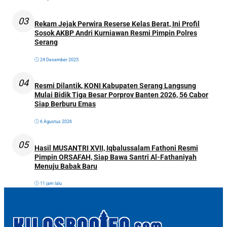
03
Rekam Jejak Perwira Reserse Kelas Berat, Ini Profil
Sosok AKBP Andri Kurniawan Resmi Pimpin Polres
Serang
24 Desember 2025
04
Resmi Dilantik, KONI Kabupaten Serang Langsung
Mulai Bidik Tiga Besar Porprov Banten 2026, 56 Cabor
Siap Berburu Emas
6 Agustus 2026
05
Hasil MUSANTRI XVII, Iqbalussalam Fathoni Resmi
Pimpin ORSAFAH, Siap Bawa Santri Al-Fathaniyah
Menuju Babak Baru
11 jam lalu