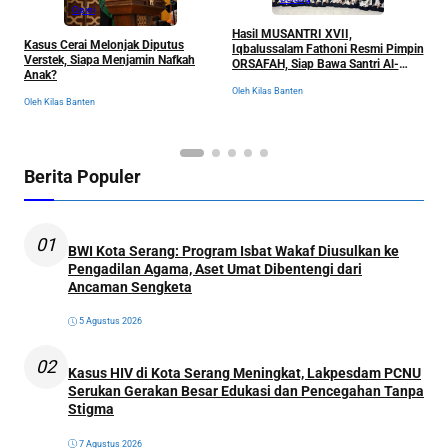
Opini
Hasil MUSANTRI XVII,
Kasus Cerai Melonjak Diputus
Y
Iqbalussalam Fathoni Resmi Pimpin
Verstek, Siapa Menjamin Nafkah
W
ORSAFAH, Siap Bawa Santri Al-
Anak?
P
Fathaniyah Menuju Babak Baru
S
Oleh Kilas Banten
Oleh Kilas Banten
Ol
Berita Populer
01
BWI Kota Serang: Program Isbat Wakaf Diusulkan ke
Pengadilan Agama, Aset Umat Dibentengi dari
Ancaman Sengketa
5 Agustus 2026
02
Kasus HIV di Kota Serang Meningkat, Lakpesdam PCNU
Serukan Gerakan Besar Edukasi dan Pencegahan Tanpa
Stigma
7 Agustus 2026