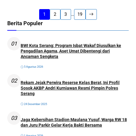
1
2
3
…
19
Berita Populer
01
BWI Kota Serang: Program Isbat Wakaf Diusulkan ke
Pengadilan Agama, Aset Umat Dibentengi dari
Ancaman Sengketa
5 Agustus 2026
02
Rekam Jejak Perwira Reserse Kelas Berat, Ini Profil
Sosok AKBP Andri Kurniawan Resmi Pimpin Polres
Serang
24 Desember 2025
03
Jaga Kebersihan Stadion Maulana Yusuf, Warga RW 18
dan Juru Parkir Gelar Kerja Bakti Bersama
1 Agustus 2026