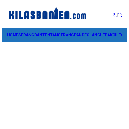
HOME
SERANG
BANTEN
TANGERANG
PANDEGLANG
LEBAK
CILEGO