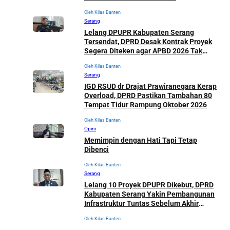
Keterbatasan Anggaran
Oleh Kilas Banten
Serang
Lelang DPUPR Kabupaten Serang
Tersendat, DPRD Desak Kontrak Proyek
Segera Diteken agar APBD 2026 Tak
Terancam Mandek
Oleh Kilas Banten
Serang
IGD RSUD dr Drajat Prawiranegara Kerap
Overload, DPRD Pastikan Tambahan 80
Tempat Tidur Rampung Oktober 2026
Oleh Kilas Banten
Opini
Memimpin dengan Hati Tapi Tetap
Dibenci
Oleh Kilas Banten
Serang
Lelang 10 Proyek DPUPR Dikebut, DPRD
Kabupaten Serang Yakin Pembangunan
Infrastruktur Tuntas Sebelum Akhir
Tahun
Oleh Kilas Banten