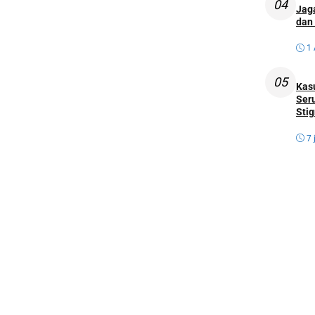
04
Jag
dan 
1
05
Kas
Ser
Sti
7 