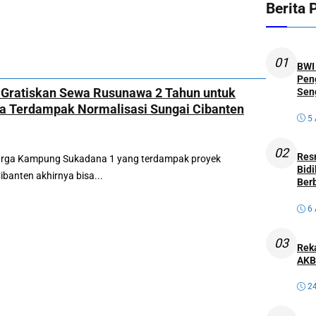
Berita 
01
BWI 
Pen
Gratiskan Sewa Rusunawa 2 Tahun untuk
Sen
 Terdampak Normalisasi Sungai Cibanten
5
02
Res
rga Kampung Sukadana 1 yang terdampak proyek
Bidi
ibanten akhirnya bisa...
Ber
6
03
Reka
AKB
2