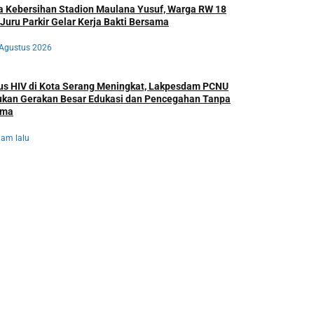
a Kebersihan Stadion Maulana Yusuf, Warga RW 18
Juru Parkir Gelar Kerja Bakti Bersama
 Agustus 2026
us HIV di Kota Serang Meningkat, Lakpesdam PCNU
ukan Gerakan Besar Edukasi dan Pencegahan Tanpa
gma
jam lalu