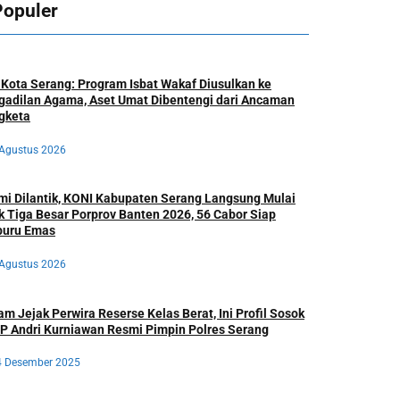
Populer
Kota Serang: Program Isbat Wakaf Diusulkan ke
gadilan Agama, Aset Umat Dibentengi dari Ancaman
gketa
 Agustus 2026
mi Dilantik, KONI Kabupaten Serang Langsung Mulai
k Tiga Besar Porprov Banten 2026, 56 Cabor Siap
buru Emas
 Agustus 2026
m Jejak Perwira Reserse Kelas Berat, Ini Profil Sosok
P Andri Kurniawan Resmi Pimpin Polres Serang
4 Desember 2025