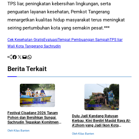
TPS liar, peningkatan kebersihan lingkungan, serta
penguatan layanan kesehatan, Pemkot Tangerang
menargetkan kualitas hidup masyarakat terus meningkat
seiring pertumbuhan kota yang semakin pesat.***
Cek Kesehatan Gratis
Evaluasi
Tempat Pembuangan Sampah
TPS liar
Wali Kota Tangerang Sachrudin
Facebook
Twitter
Mail
WhatsApp
Berita Terkait
Banten
Tangerang
Tangerang
Festival Cisadane 2026 Tanam
J
Dulu Jadi Kandang Ratusan
Pohon dan Bersihkan Sungai,
B
Kerbau, Kini Berdiri Masjid Raya Al-
Sachrudin Tegaskan Komitmen
K
A’zhom yang Jadi Ikon Kota
Jaga Kelestarian Lingkungan
Tangerang dan Sejarahnya
Oleh Kilas Banten
Ol
Oleh Kilas Banten