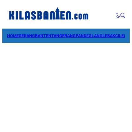
HOME
SERANG
BANTEN
TANGERANG
PANDEGLANG
LEBAK
CILEGO