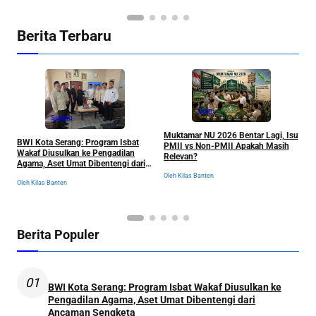
Berita Terbaru
Opini
Serang
Muktamar NU 2026 Bentar Lagi, Isu
BWI Kota Serang: Program Isbat
PMII vs Non-PMII Apakah Masih
R
Wakaf Diusulkan ke Pengadilan
Relevan?
T
Agama, Aset Umat Dibentengi dari
I
Ancaman Sengketa
Oleh Kilas Banten
S
Oleh Kilas Banten
Ol
Berita Populer
01
BWI Kota Serang: Program Isbat Wakaf Diusulkan ke
Pengadilan Agama, Aset Umat Dibentengi dari
Ancaman Sengketa