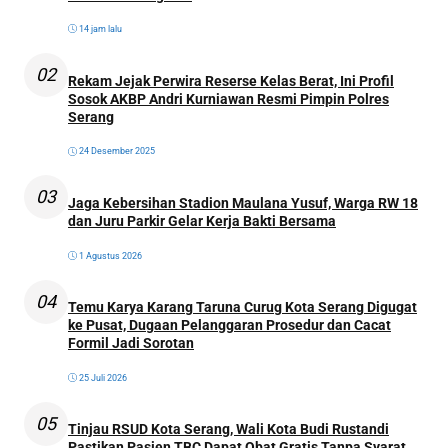
14 jam lalu
02
Rekam Jejak Perwira Reserse Kelas Berat, Ini Profil
Sosok AKBP Andri Kurniawan Resmi Pimpin Polres
Serang
24 Desember 2025
03
Jaga Kebersihan Stadion Maulana Yusuf, Warga RW 18
dan Juru Parkir Gelar Kerja Bakti Bersama
1 Agustus 2026
04
Temu Karya Karang Taruna Curug Kota Serang Digugat
ke Pusat, Dugaan Pelanggaran Prosedur dan Cacat
Formil Jadi Sorotan
25 Juli 2026
05
Tinjau RSUD Kota Serang, Wali Kota Budi Rustandi
Pastikan Pasien TBC Dapat Obat Gratis Tanpa Syarat