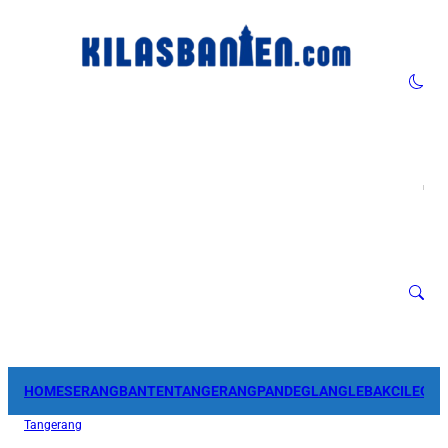
HOME
SERANG
BANTEN
TANGERANG
PANDEGLANG
LEBAK
CILEGO
Tangerang