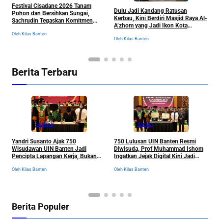
Festival Cisadane 2026 Tanam
J
Dulu Jadi Kandang Ratusan
Pohon dan Bersihkan Sungai,
B
Kerbau, Kini Berdiri Masjid Raya Al-
Sachrudin Tegaskan Komitmen
K
A’zhom yang Jadi Ikon Kota
Jaga Kelestarian Lingkungan
Tangerang dan Sejarahnya
Oleh Kilas Banten
Ol
Oleh Kilas Banten
Berita Terbaru
Nasional
Banten
Yandri Susanto Ajak 750
750 Lulusan UIN Banten Resmi
P
Wisudawan UIN Banten Jadi
Diwisuda, Prof Muhammad Ishom
D
Pencipta Lapangan Kerja, Bukan
Ingatkan Jejak Digital Kini Jadi
B
Sekadar Pemburu Kerja
“Tiket” Menuju Dunia Kerja
Oleh Kilas Banten
Oleh Kilas Banten
Ol
Berita Populer