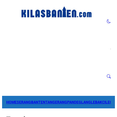
HOME
SERANG
BANTEN
TANGERANG
PANDEGLANG
LEBAK
CILEGO