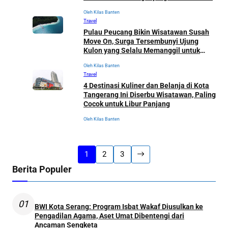
Oleh Kilas Banten
Travel
Pulau Peucang Bikin Wisatawan Susah
Move On, Surga Tersembunyi Ujung
Kulon yang Selalu Memanggil untuk
Kembali
Oleh Kilas Banten
Travel
4 Destinasi Kuliner dan Belanja di Kota
Tangerang Ini Diserbu Wisatawan, Paling
Cocok untuk Libur Panjang
Oleh Kilas Banten
1
2
3
Berita Populer
01
BWI Kota Serang: Program Isbat Wakaf Diusulkan ke
Pengadilan Agama, Aset Umat Dibentengi dari
Ancaman Sengketa