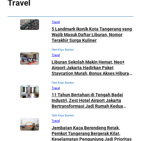
Travel
Travel
5 Landmark Ikonik Kota Tangerang yang
Wajib Masuk Daftar Liburan, Nomor
Terakhir Surga Kuliner
Oleh Kilas Banten
Travel
Liburan Sekolah Makin Hemat, Neo+
Airport Jakarta Hadirkan Paket
Staycation Murah, Bonus Akses Hiburan
PIK 2
Oleh Kilas Banten
Travel
11 Tahun Bertahan di Tengah Badai
Industri, Zest Hotel Airport Jakarta
Bertransformasi Jadi Rumah Kedua
Wisatawan Dunia
Oleh Kilas Banten
Travel
Jembatan Kaca Berendeng Retak,
Pemkot Tangerang Bergerak Kilat,
Keselamatan Pengunjung Jadi Prioritas