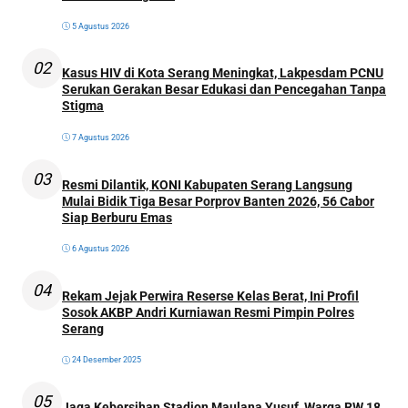
5 Agustus 2026
02
Kasus HIV di Kota Serang Meningkat, Lakpesdam PCNU
Serukan Gerakan Besar Edukasi dan Pencegahan Tanpa
Stigma
7 Agustus 2026
03
Resmi Dilantik, KONI Kabupaten Serang Langsung
Mulai Bidik Tiga Besar Porprov Banten 2026, 56 Cabor
Siap Berburu Emas
6 Agustus 2026
04
Rekam Jejak Perwira Reserse Kelas Berat, Ini Profil
Sosok AKBP Andri Kurniawan Resmi Pimpin Polres
Serang
24 Desember 2025
05
Jaga Kebersihan Stadion Maulana Yusuf, Warga RW 18