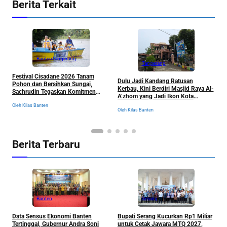
Berita Terkait
Banten
Tangerang
Tangerang
Festival Cisadane 2026 Tanam
J
Dulu Jadi Kandang Ratusan
Pohon dan Bersihkan Sungai,
B
Kerbau, Kini Berdiri Masjid Raya Al-
Sachrudin Tegaskan Komitmen
K
A’zhom yang Jadi Ikon Kota
Jaga Kelestarian Lingkungan
Tangerang dan Sejarahnya
Oleh Kilas Banten
Ol
Oleh Kilas Banten
Berita Terbaru
Banten
Serang
R
Data Sensus Ekonomi Banten
Bupati Serang Kucurkan Rp1 Miliar
S
Tertinggal, Gubernur Andra Soni
untuk Cetak Jawara MTQ 2027,
B