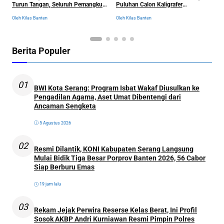
Turun Tangan, Seluruh Pemangku
Puluhan Calon Kaligrafer
C
Kepentingan Langsung
Digembleng Setahun di Lemka
Ol
Oleh Kilas Banten
Oleh Kilas Banten
Dikumpulkan
Berita Populer
01
BWI Kota Serang: Program Isbat Wakaf Diusulkan ke
Pengadilan Agama, Aset Umat Dibentengi dari
Ancaman Sengketa
5 Agustus 2026
02
Resmi Dilantik, KONI Kabupaten Serang Langsung
Mulai Bidik Tiga Besar Porprov Banten 2026, 56 Cabor
Siap Berburu Emas
19 jam lalu
03
Rekam Jejak Perwira Reserse Kelas Berat, Ini Profil
Sosok AKBP Andri Kurniawan Resmi Pimpin Polres