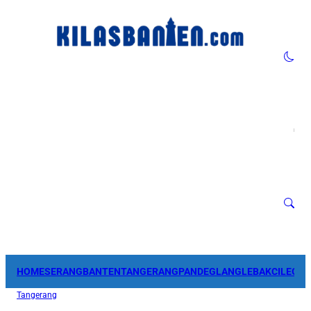
HOME
SERANG
BANTEN
TANGERANG
PANDEGLANG
LEBAK
CILEGO
Tangerang