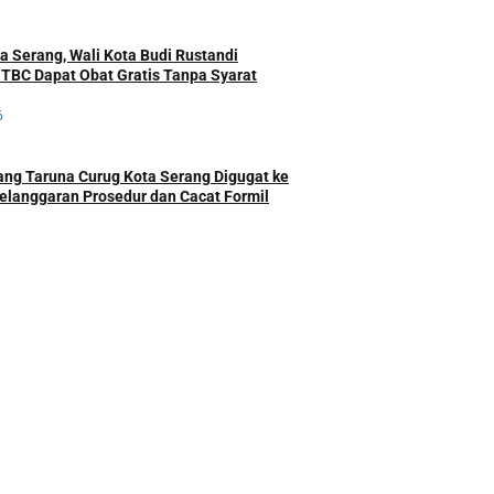
a Serang, Wali Kota Budi Rustandi
 TBC Dapat Obat Gratis Tanpa Syarat
6
ng Taruna Curug Kota Serang Digugat ke
elanggaran Prosedur dan Cacat Formil