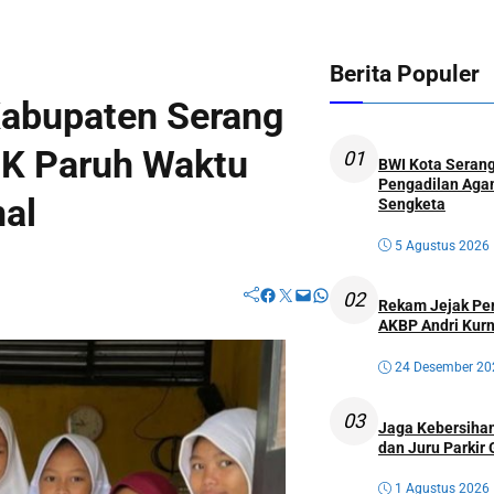
Berita Populer
Kabupaten Serang
PK Paruh Waktu
01
BWI Kota Serang
Pengadilan Agam
nal
Sengketa
5 Agustus 2026
Facebook
Twitter
Mail
WhatsApp
02
Rekam Jejak Perw
AKBP Andri Kurn
24 Desember 20
03
Jaga Kebersihan
dan Juru Parkir 
1 Agustus 2026