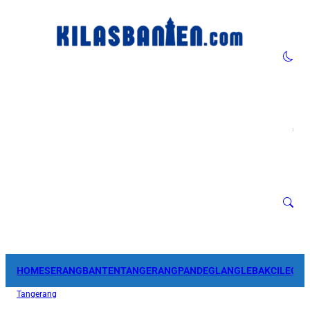
HOME
SERANG
BANTEN
TANGERANG
PANDEGLANG
LEBAK
CILEGO
Tangerang