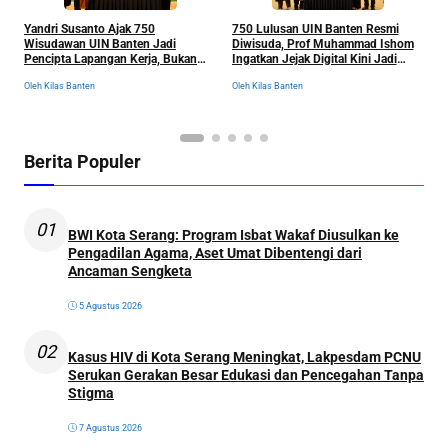
Yandri Susanto Ajak 750
750 Lulusan UIN Banten Resmi
P
Wisudawan UIN Banten Jadi
Diwisuda, Prof Muhammad Ishom
D
Pencipta Lapangan Kerja, Bukan
Ingatkan Jejak Digital Kini Jadi
B
Sekadar Pemburu Kerja
“Tiket” Menuju Dunia Kerja
Oleh Kilas Banten
Oleh Kilas Banten
Ol
Berita Populer
01
BWI Kota Serang: Program Isbat Wakaf Diusulkan ke
Pengadilan Agama, Aset Umat Dibentengi dari
Ancaman Sengketa
5 Agustus 2026
02
Kasus HIV di Kota Serang Meningkat, Lakpesdam PCNU
Serukan Gerakan Besar Edukasi dan Pencegahan Tanpa
Stigma
7 Agustus 2026