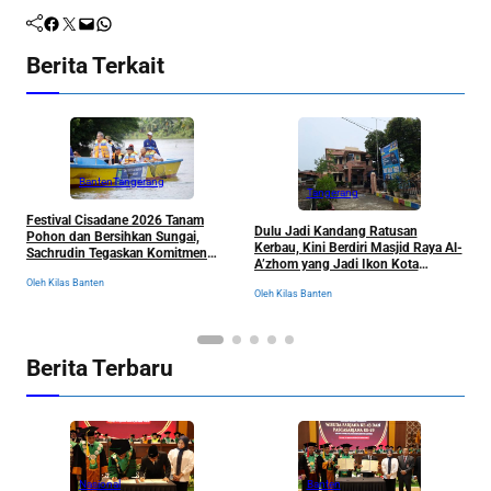
Facebook
Twitter
Mail
WhatsApp
Berita Terkait
Banten
Tangerang
Tangerang
Festival Cisadane 2026 Tanam
J
Dulu Jadi Kandang Ratusan
Pohon dan Bersihkan Sungai,
B
Kerbau, Kini Berdiri Masjid Raya Al-
Sachrudin Tegaskan Komitmen
K
A’zhom yang Jadi Ikon Kota
Jaga Kelestarian Lingkungan
Tangerang dan Sejarahnya
Oleh Kilas Banten
Ol
Oleh Kilas Banten
Berita Terbaru
Nasional
Banten