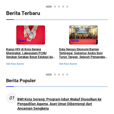
Berita Terbaru
Serang
Banten
Kasus HIV di Kota Serang
Data Sensus Ekonomi Banten
B
Meningkat, Lakpesdam PCNU
Tertinggal, Gubernur Andra Soni
u
Serukan Gerakan Besar Edukasi dan
Turun Tangan, Seluruh Pemangku
P
Pencegahan Tanpa Stigma
Kepentingan Langsung
D
Oleh Kilas Banten
Oleh Kilas Banten
Ol
Dikumpulkan
Berita Populer
01
BWI Kota Serang: Program Isbat Wakaf Diusulkan ke
Pengadilan Agama, Aset Umat Dibentengi dari
Ancaman Sengketa