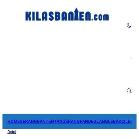
HOME
SERANG
BANTEN
TANGERANG
PANDEGLANG
LEBAK
CILEGO
Opini