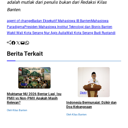
adalah mutlak dari penulis bukan dari Redaksi Kilas
Banten
.
agent of change
Badan Eksekutif Mahasiswa IB Banten
Mahasiswa
Paradigma
Presiden Mahasiswa Institut Teknologi dan Bisnis Banten
Wakil Wali Kota Serang Nur Agis Aulia
Wali Kota Serang Budi Rustandi
Facebook
Twitter
Mail
WhatsApp
Berita Terkait
Opini
Opini
I
Muktamar NU 2026 Bentar Lagi, Isu
B
PMII vs Non-PMII Apakah Masih
Indonesia Bermunajat: Dzikir dan
Relevan?
Ol
Doa Kebangsaan
Oleh Kilas Banten
Oleh Kilas Banten