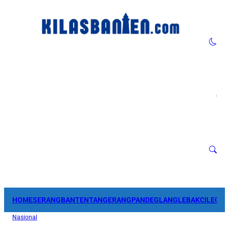
HOME
SERANG
BANTEN
TANGERANG
PANDEGLANG
LEBAK
CILEGO
Nasional