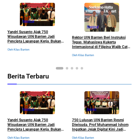
Nasional
Nasional
Yandri Susanto Ajak 750
D
Wisudawan UIN Banten Jadi
B
Rektor UIN Banten Beri Instruksi
Pencipta Lapangan Kerja, Bukan
B
Tegas, Mahasiswa Kukerta
Sekadar Pemburu Kerja
Internasional di Filipina Wajib Catat
Oleh Kilas Banten
Ol
Semua Pengalaman
Oleh Kilas Banten
Berita Terbaru
Nasional
Banten
Yandri Susanto Ajak 750
750 Lulusan UIN Banten Resmi
P
Wisudawan UIN Banten Jadi
Diwisuda, Prof Muhammad Ishom
D
Pencipta Lapangan Kerja, Bukan
Ingatkan Jejak Digital Kini Jadi
B
Sekadar Pemburu Kerja
“Tiket” Menuju Dunia Kerja
Oleh Kilas Banten
Oleh Kilas Banten