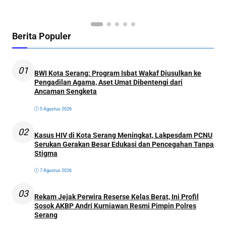
Ol
Berita Populer
01
BWI Kota Serang: Program Isbat Wakaf Diusulkan ke
Pengadilan Agama, Aset Umat Dibentengi dari
Ancaman Sengketa
5 Agustus 2026
02
Kasus HIV di Kota Serang Meningkat, Lakpesdam PCNU
Serukan Gerakan Besar Edukasi dan Pencegahan Tanpa
Stigma
7 Agustus 2026
03
Rekam Jejak Perwira Reserse Kelas Berat, Ini Profil
Sosok AKBP Andri Kurniawan Resmi Pimpin Polres
Serang