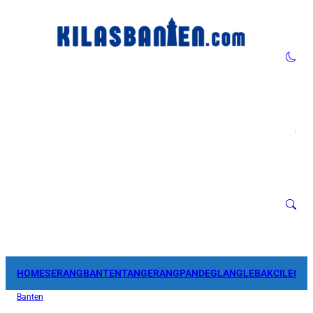
HOME
SERANG
BANTEN
TANGERANG
PANDEGLANG
LEBAK
CILEGO
Banten