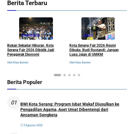
Berita Terbaru
Serang
Banten
Serang
K
Bukan Sekadar Hiburan, Kota
Kota Serang Fair 2026 Resmi
M
Serang Fair 2026 Dibidik Jadi
Dibuka, Budi Rustandi: Jangan
S
Penggerak Ekonomi
Lupa Jajan di UMKM
P
Ol
Oleh Kilas Banten
Oleh Kilas Banten
Berita Populer
01
BWI Kota Serang: Program Isbat Wakaf Diusulkan ke
Pengadilan Agama, Aset Umat Dibentengi dari
Ancaman Sengketa
5 Agustus 2026