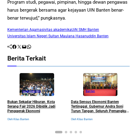
Program studi, pegawai, pimpinan, hingga dewan pengawas
harus bergerak bersama agar kejayaan UIN Banten benar-
benar terwujud,” pungkasnya.
Kementerian Agama
sivitas akademika
UiN SMH Banten
Universitas Islam Negeri Sultan Maulana Hasanuddin Banten
Facebook
Twitter
Mail
WhatsApp
Berita Terkait
Serang
Banten
Banten
D
Bukan Sekadar Hiburan, Kota
Data Sensus Ekonomi Banten
A
Serang Fair 2026 Dibidik Jadi
Tertinggal, Gubernur Andra Soni
A
Penggerak Ekonomi
Turun Tangan, Seluruh Pemangku
k
Kepentingan Langsung
Ol
Oleh Kilas Banten
Oleh Kilas Banten
Dikumpulkan