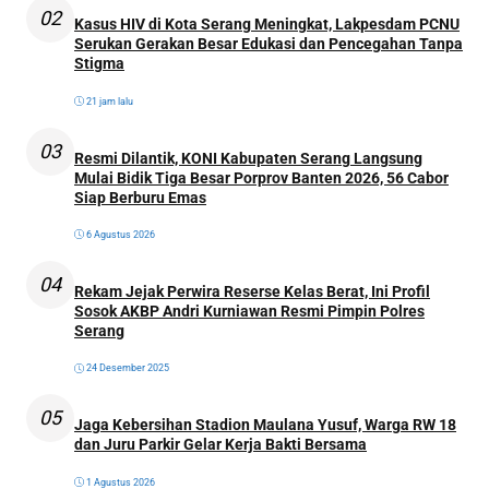
02
Kasus HIV di Kota Serang Meningkat, Lakpesdam PCNU
Serukan Gerakan Besar Edukasi dan Pencegahan Tanpa
Stigma
21 jam lalu
03
Resmi Dilantik, KONI Kabupaten Serang Langsung
Mulai Bidik Tiga Besar Porprov Banten 2026, 56 Cabor
Siap Berburu Emas
6 Agustus 2026
04
Rekam Jejak Perwira Reserse Kelas Berat, Ini Profil
Sosok AKBP Andri Kurniawan Resmi Pimpin Polres
Serang
24 Desember 2025
05
Jaga Kebersihan Stadion Maulana Yusuf, Warga RW 18
dan Juru Parkir Gelar Kerja Bakti Bersama
1 Agustus 2026