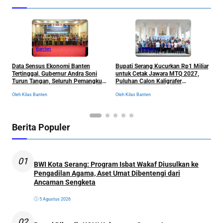
Banten
Serang
R
Data Sensus Ekonomi Banten
Bupati Serang Kucurkan Rp1 Miliar
S
Tertinggal, Gubernur Andra Soni
untuk Cetak Jawara MTQ 2027,
B
Turun Tangan, Seluruh Pemangku
Puluhan Calon Kaligrafer
C
Kepentingan Langsung
Digembleng Setahun di Lemka
Ol
Oleh Kilas Banten
Oleh Kilas Banten
Dikumpulkan
Berita Populer
01
BWI Kota Serang: Program Isbat Wakaf Diusulkan ke
Pengadilan Agama, Aset Umat Dibentengi dari
Ancaman Sengketa
5 Agustus 2026
02