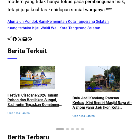
modern yang tidak hanya fokus pada pembangunan fisik,
tetapi juga kualitas kehidupan sosial warganya.***
Alun alun Pondok Ranji
Pemerintah Kota Tangerang Selatan
ruang terbuka hijau
Wakil Wali Kota Tangerang Selatan
Facebook
Twitter
Mail
WhatsApp
Berita Terkait
Banten
Tangerang
Tangerang
Festival Cisadane 2026 Tanam
J
Dulu Jadi Kandang Ratusan
Pohon dan Bersihkan Sungai,
B
Kerbau, Kini Berdiri Masjid Raya Al-
Sachrudin Tegaskan Komitmen
K
A’zhom yang Jadi Ikon Kota
Jaga Kelestarian Lingkungan
Tangerang dan Sejarahnya
Oleh Kilas Banten
Ol
Oleh Kilas Banten
Berita Terbaru