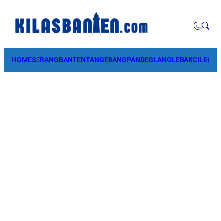
HOME
SERANG
BANTEN
TANGERANG
PANDEGLANG
LEBAK
CILEGO