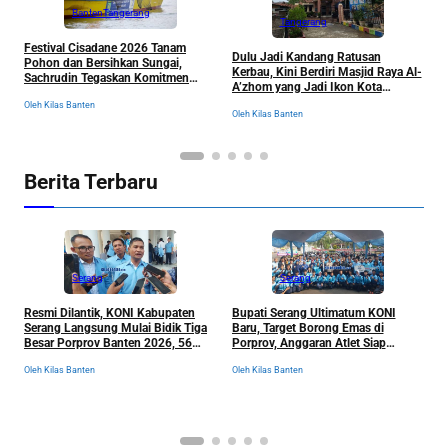
Banten
Tangerang
Tangerang
Festival Cisadane 2026 Tanam
J
Dulu Jadi Kandang Ratusan
Pohon dan Bersihkan Sungai,
B
Kerbau, Kini Berdiri Masjid Raya Al-
Sachrudin Tegaskan Komitmen
K
A’zhom yang Jadi Ikon Kota
Jaga Kelestarian Lingkungan
Tangerang dan Sejarahnya
Oleh Kilas Banten
Ol
Oleh Kilas Banten
Berita Terbaru
Serang
Serang
Resmi Dilantik, KONI Kabupaten
Bupati Serang Ultimatum KONI
P
Serang Langsung Mulai Bidik Tiga
Baru, Target Borong Emas di
M
Besar Porprov Banten 2026, 56
Porprov, Anggaran Atlet Siap
h
Cabor Siap Berburu Emas
Dibongkar Total
N
Oleh Kilas Banten
Oleh Kilas Banten
Ol