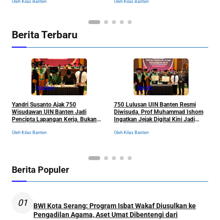
Ol
Oleh Kilas Banten
Oleh Kilas Banten
Berita Terbaru
Nasional
Banten
Yandri Susanto Ajak 750
750 Lulusan UIN Banten Resmi
P
Wisudawan UIN Banten Jadi
Diwisuda, Prof Muhammad Ishom
D
Pencipta Lapangan Kerja, Bukan
Ingatkan Jejak Digital Kini Jadi
B
Sekadar Pemburu Kerja
“Tiket” Menuju Dunia Kerja
Oleh Kilas Banten
Oleh Kilas Banten
Ol
Berita Populer
01
BWI Kota Serang: Program Isbat Wakaf Diusulkan ke
Pengadilan Agama, Aset Umat Dibentengi dari