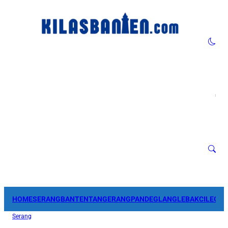
HOME
SERANG
BANTEN
TANGERANG
PANDEGLANG
LEBAK
CILEGO
Serang