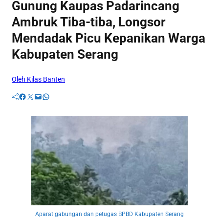
Gunung Kaupas Padarincang
Ambruk Tiba-tiba, Longsor
Mendadak Picu Kepanikan Warga
Kabupaten Serang
Oleh Kilas Banten
Facebook
Twitter
Mail
WhatsApp
Aparat gabungan dan petugas BPBD Kabupaten Serang