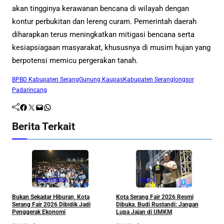
akan tingginya kerawanan bencana di wilayah dengan
kontur perbukitan dan lereng curam. Pemerintah daerah
diharapkan terus meningkatkan mitigasi bencana serta
kesiapsiagaan masyarakat, khususnya di musim hujan yang
berpotensi memicu pergerakan tanah.
BPBD Kabupaten Serang
Gunung Kaupas
Kabupaten Serang
longsor
Padarincang
Facebook
Twitter
Mail
WhatsApp
Berita Terkait
Serang
Banten
Serang
K
Bukan Sekadar Hiburan, Kota
Kota Serang Fair 2026 Resmi
M
Serang Fair 2026 Dibidik Jadi
Dibuka, Budi Rustandi: Jangan
S
Penggerak Ekonomi
Lupa Jajan di UMKM
P