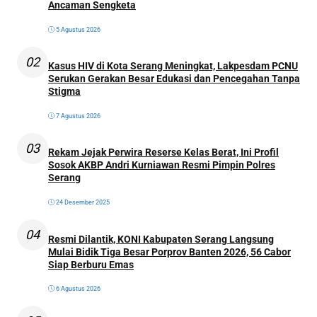
Ancaman Sengketa
5 Agustus 2026
02
Kasus HIV di Kota Serang Meningkat, Lakpesdam PCNU
Serukan Gerakan Besar Edukasi dan Pencegahan Tanpa
Stigma
7 Agustus 2026
03
Rekam Jejak Perwira Reserse Kelas Berat, Ini Profil
Sosok AKBP Andri Kurniawan Resmi Pimpin Polres
Serang
24 Desember 2025
04
Resmi Dilantik, KONI Kabupaten Serang Langsung
Mulai Bidik Tiga Besar Porprov Banten 2026, 56 Cabor
Siap Berburu Emas
6 Agustus 2026