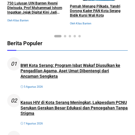
750 Lulusan UIN Banten Resmi
B
Pernah Menang Pilkada, Yandri
Diwisuda, Prof Muhammad Ishom
S
Dorong Kader PAN Kota Serang
Ingatkan Jejak Digital Kini Jadi
P
Bidik Kursi Wali Kota
“Tiket” Menuju Dunia Kerja
Oleh Kilas Banten
Ol
Oleh Kilas Banten
Berita Populer
01
BWI Kota Serang: Program Isbat Wakaf Diusulkan ke
Pengadilan Agama, Aset Umat Dibentengi dari
Ancaman Sengketa
5 Agustus 2026
02
Kasus HIV di Kota Serang Meningkat, Lakpesdam PCNU
Serukan Gerakan Besar Edukasi dan Pencegahan Tanpa
Stigma
7 Agustus 2026