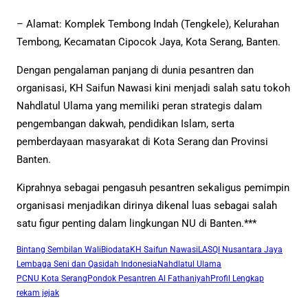
– Alamat: Komplek Tembong Indah (Tengkele), Kelurahan
Tembong, Kecamatan Cipocok Jaya, Kota Serang, Banten.
Dengan pengalaman panjang di dunia pesantren dan
organisasi, KH Saifun Nawasi kini menjadi salah satu tokoh
Nahdlatul Ulama yang memiliki peran strategis dalam
pengembangan dakwah, pendidikan Islam, serta
pemberdayaan masyarakat di Kota Serang dan Provinsi
Banten.
Kiprahnya sebagai pengasuh pesantren sekaligus pemimpin
organisasi menjadikan dirinya dikenal luas sebagai salah
satu figur penting dalam lingkungan NU di Banten.***
Bintang Sembilan Wali
Biodata
KH Saifun Nawasi
LASQI Nusantara Jaya
Lembaga Seni dan Qasidah Indonesia
Nahdlatul Ulama
PCNU Kota Serang
Pondok Pesantren Al Fathaniyah
Profil Lengkap
rekam jejak