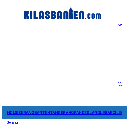
HOME
SERANG
BANTEN
TANGERANG
PANDEGLANG
LEBAK
CILEGO
Serang