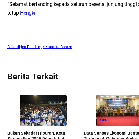
“Selamat bertanding kepada seluruh peserta, junjung tinggi sp
tutup
Hengki
.
Billiard
Irjen Pol Hengki
Kapolda Banten
Berita Terkait
Serang
Banten
Banten
Bukan Sekadar Hiburan, Kota
Data Sensus Ekonomi Bant
Serang Fair 2026 Dibidik Jadi
Tertinggal, Gubernur Andra