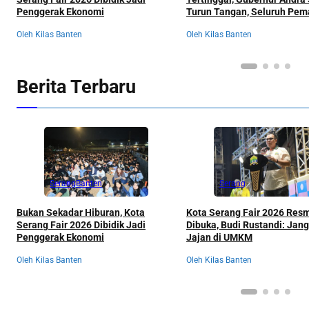
Penggerak Ekonomi
Turun Tangan, Seluruh Pe
Kepentingan Langsung
Oleh Kilas Banten
Oleh Kilas Banten
Dikumpulkan
Berita Terbaru
Serang
Banten
Serang
Bukan Sekadar Hiburan, Kota
Kota Serang Fair 2026 Res
Serang Fair 2026 Dibidik Jadi
Dibuka, Budi Rustandi: Jan
Penggerak Ekonomi
Jajan di UMKM
Oleh Kilas Banten
Oleh Kilas Banten