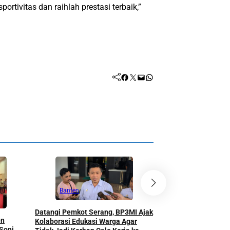
ortivitas dan raihlah prestasi terbaik,”
Facebook
Twitter
Mail
WhatsApp
Banten
Serang
Banten
Datangi Pemkot Serang, BP3MI Ajak
en
Pemkot Serang Doro
Kolaborasi Edukasi Warga Agar
 Soni
Keluarga, Sekolah, 