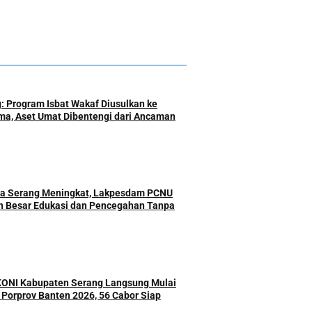
: Program Isbat Wakaf Diusulkan ke
a, Aset Umat Dibentengi dari Ancaman
ota Serang Meningkat, Lakpesdam PCNU
n Besar Edukasi dan Pencegahan Tanpa
 KONI Kabupaten Serang Langsung Mulai
r Porprov Banten 2026, 56 Cabor Siap