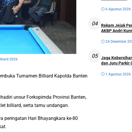
6 Agustus 2026
04
Rekam Jejak Perw
AKBP Andri Kurn
24 Desember 20
05
Jaga Kebersihan
lliard 2026
dan Juru Parkir 
1 Agustus 2026
embuka Turnamen Billiard Kapolda Banten
ihadiri unsur Forkopimda Provinsi Banten,
et billiard, serta tamu undangan.
peringatan Hari Bhayangkara ke-80
at.