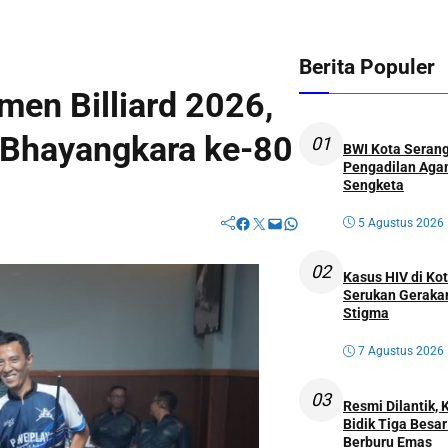
Berita Populer
en Billiard 2026,
i Bhayangkara ke-80
01
BWI Kota Serang
Pengadilan Agam
Sengketa
Facebook
Twitter
Mail
WhatsApp
5 Agustus 2026
02
Kasus HIV di K
Serukan Geraka
Stigma
7 Agustus 2026
03
Resmi Dilantik,
Bidik Tiga Besa
Berburu Emas