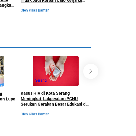
Tidak Jadi Korban Calo Kerja ke
mangku
untuk Perkuat Perli
Luar Negeri
Oleh Kilas Banten
Oleh Kilas Banten
Serang
Banten
Kasus HIV di Kota Serang
mi
Data Sensus Ekonom
Meningkat, Lakpesdam PCNU
gan Lupa
Tertinggal, Gubernur
Serukan Gerakan Besar Edukasi dan
Turun Tangan, Selu
Pencegahan Tanpa Stigma
Kepentingan Langsu
Oleh Kilas Banten
Oleh Kilas Banten
Dikumpulkan