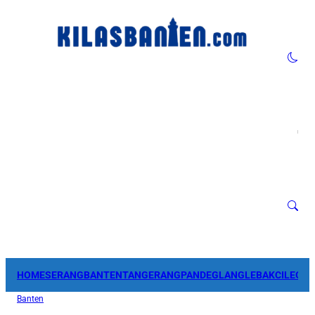
HOME
SERANG
BANTEN
TANGERANG
PANDEGLANG
LEBAK
CILEGO
Banten