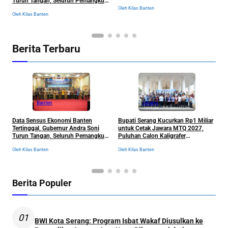
Turun Tangan, Seluruh Pemangku
u
ke Luar Negeri
Kepentingan Langsung
Oleh Kilas Banten
Oleh Kilas Banten
Ol
Dikumpulkan
Berita Terbaru
Banten
Serang
R
Data Sensus Ekonomi Banten
Bupati Serang Kucurkan Rp1 Miliar
S
Tertinggal, Gubernur Andra Soni
untuk Cetak Jawara MTQ 2027,
B
Turun Tangan, Seluruh Pemangku
Puluhan Calon Kaligrafer
C
Kepentingan Langsung
Digembleng Setahun di Lemka
Ol
Oleh Kilas Banten
Oleh Kilas Banten
Dikumpulkan
Berita Populer
01
BWI Kota Serang: Program Isbat Wakaf Diusulkan ke