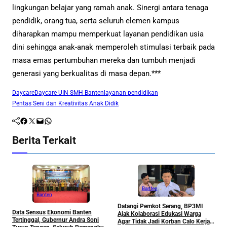
lingkungan belajar yang ramah anak. Sinergi antara tenaga
pendidik, orang tua, serta seluruh elemen kampus
diharapkan mampu memperkuat layanan pendidikan usia
dini sehingga anak-anak memperoleh stimulasi terbaik pada
masa emas pertumbuhan mereka dan tumbuh menjadi
generasi yang berkualitas di masa depan.***
Daycare
Daycare UIN SMH Banten
layanan pendidikan
Pentas Seni dan Kreativitas Anak Didik
Facebook
Twitter
Mail
WhatsApp
Berita Terkait
Banten
Banten
Datangi Pemkot Serang, BP3MI
Data Sensus Ekonomi Banten
P
Ajak Kolaborasi Edukasi Warga
Tertinggal, Gubernur Andra Soni
K
Agar Tidak Jadi Korban Calo Kerja