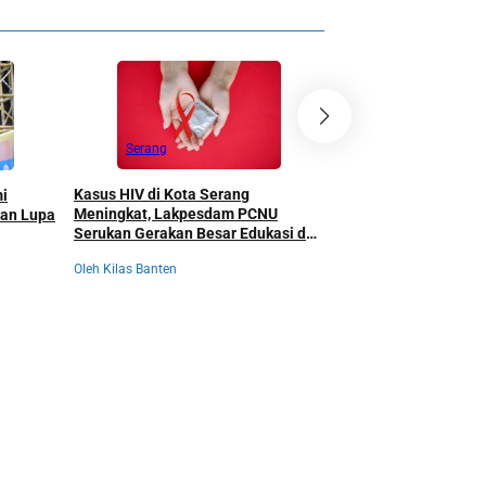
Serang
Banten
Kasus HIV di Kota Serang
mi
Data Sensus Ekonom
Meningkat, Lakpesdam PCNU
gan Lupa
Tertinggal, Gubernur
Serukan Gerakan Besar Edukasi dan
Turun Tangan, Selu
Pencegahan Tanpa Stigma
Kepentingan Langsu
Oleh Kilas Banten
Oleh Kilas Banten
Dikumpulkan