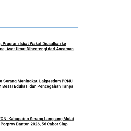
: Program Isbat Wakaf Diusulkan ke
a, Aset Umat Dibentengi dari Ancaman
ota Serang Meningkat, Lakpesdam PCNU
n Besar Edukasi dan Pencegahan Tanpa
 KONI Kabupaten Serang Langsung Mulai
r Porprov Banten 2026, 56 Cabor Siap