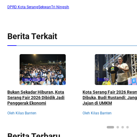
DPRD Kota Serang
Sekwan
Tri Ningsih
Berita Terkait
Serang
Banten
Serang
Bukan Sekadar Hiburan, Kota
Kota Serang Fair 2026 Res
Serang Fair 2026 Dibidik Jadi
Dibuka, Budi Rustandi: Jan
Penggerak Ekonomi
Jajan di UMKM
Oleh Kilas Banten
Oleh Kilas Banten
Berita Terbaru