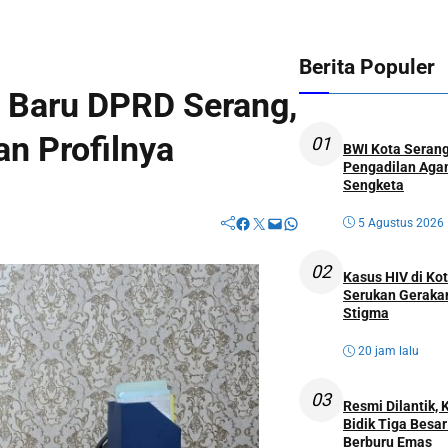
Berita Populer
 Baru DPRD Serang,
dan Profilnya
01
BWI Kota Serang
Pengadilan Agam
Sengketa
Facebook
Twitter
Mail
WhatsApp
5 Agustus 2026
02
Kasus HIV di K
Serukan Geraka
Stigma
20 jam lalu
03
Resmi Dilantik,
Bidik Tiga Besa
Berburu Emas