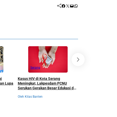
Facebook
Twitter
Mail
WhatsApp
Serang
Serang
Kasus HIV di Kota Serang
mi
Bupati Serang Kucur
Meningkat, Lakpesdam PCNU
gan Lupa
untuk Cetak Jawara
Serukan Gerakan Besar Edukasi dan
Puluhan Calon Kaligr
Pencegahan Tanpa Stigma
Digembleng Setahun
Oleh Kilas Banten
Oleh Kilas Banten