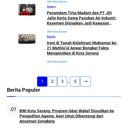
Oleh Kilas Banten
Serang
Perumdam Tirta Madani dan PT JDI
Jalin Kerja Sama Pasokan Air Industri,
Kasemen Disiapkan Jadi Kawasan
Investasi
Oleh Kilas Banten
Banten
Ironi di Tanah Kelahiran! Muktamar ke-
21 Mathla’ul Anwar Bongkar Fakta
Mengejutkan di Kota Serang
Oleh Kilas Banten
1
2
3
…
5
Berita Populer
01
BWI Kota Serang: Program Isbat Wakaf Diusulkan ke
Pengadilan Agama, Aset Umat Dibentengi dari
Ancaman Sengketa