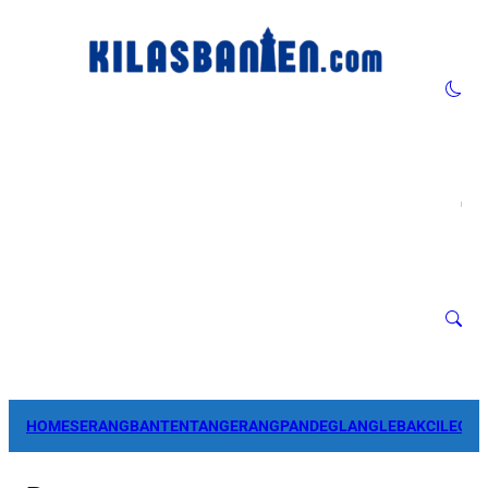
HOME
SERANG
BANTEN
TANGERANG
PANDEGLANG
LEBAK
CILEGO