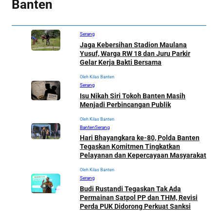
Banten
Serang
Jaga Kebersihan Stadion Maulana
Yusuf, Warga RW 18 dan Juru Parkir
Gelar Kerja Bakti Bersama
Oleh Kilas Banten
Serang
Isu Nikah Siri Tokoh Banten Masih
Menjadi Perbincangan Publik
Oleh Kilas Banten
Banten
Serang
Hari Bhayangkara ke-80, Polda Banten
Tegaskan Komitmen Tingkatkan
Pelayanan dan Kepercayaan Masyarakat
Oleh Kilas Banten
Serang
Budi Rustandi Tegaskan Tak Ada
Permainan Satpol PP dan THM, Revisi
Perda PUK Didorong Perkuat Sanksi