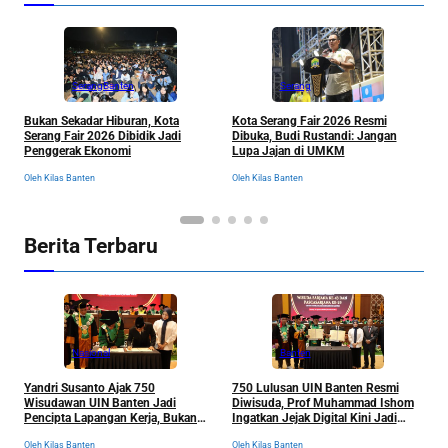
Serang
Banten
Serang
K
Bukan Sekadar Hiburan, Kota
Kota Serang Fair 2026 Resmi
M
Serang Fair 2026 Dibidik Jadi
Dibuka, Budi Rustandi: Jangan
S
Penggerak Ekonomi
Lupa Jajan di UMKM
P
Ol
Oleh Kilas Banten
Oleh Kilas Banten
Berita Terbaru
Nasional
Banten
Yandri Susanto Ajak 750
750 Lulusan UIN Banten Resmi
P
Wisudawan UIN Banten Jadi
Diwisuda, Prof Muhammad Ishom
D
Pencipta Lapangan Kerja, Bukan
Ingatkan Jejak Digital Kini Jadi
B
Sekadar Pemburu Kerja
“Tiket” Menuju Dunia Kerja
Oleh Kilas Banten
Oleh Kilas Banten