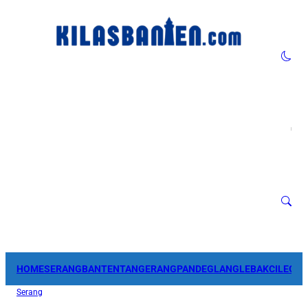
HOME
SERANG
BANTEN
TANGERANG
PANDEGLANG
LEBAK
CILEGO
Serang