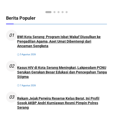
Ol
Berita Populer
01
BWI Kota Serang: Program Isbat Wakaf Diusulkan ke
Pengadilan Agama, Aset Umat Dibentengi dari
Ancaman Sengketa
5 Agustus 2026
02
Kasus HIV di Kota Serang Meningkat, Lakpesdam PCNU
Serukan Gerakan Besar Edukasi dan Pencegahan Tanpa
Stigma
7 Agustus 2026
03
Rekam Jejak Perwira Reserse Kelas Berat, Ini Profil
Sosok AKBP Andri Kurniawan Resmi Pimpin Polres
Serang