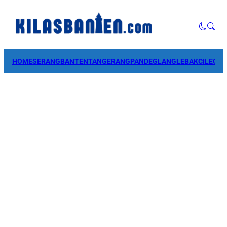
HOME
SERANG
BANTEN
TANGERANG
PANDEGLANG
LEBAK
CILEGO