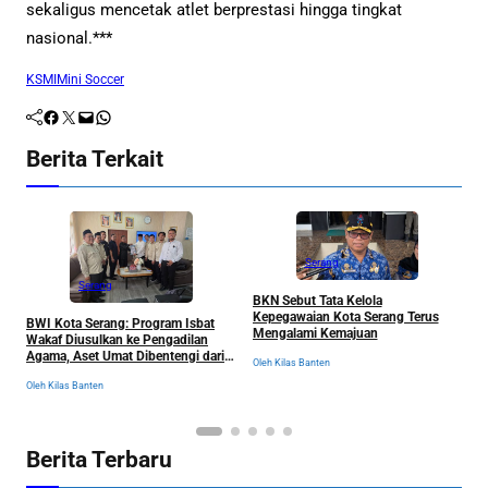
sekaligus mencetak atlet berprestasi hingga tingkat
nasional.***
KSMI
Mini Soccer
Facebook
Twitter
Mail
WhatsApp
Berita Terkait
Serang
Serang
BKN Sebut Tata Kelola
W
Kepegawaian Kota Serang Terus
BWI Kota Serang: Program Isbat
I
Mengalami Kemajuan
Wakaf Diusulkan ke Pengadilan
D
Agama, Aset Umat Dibentengi dari
T
Oleh Kilas Banten
Ancaman Sengketa
Ol
Oleh Kilas Banten
Berita Terbaru