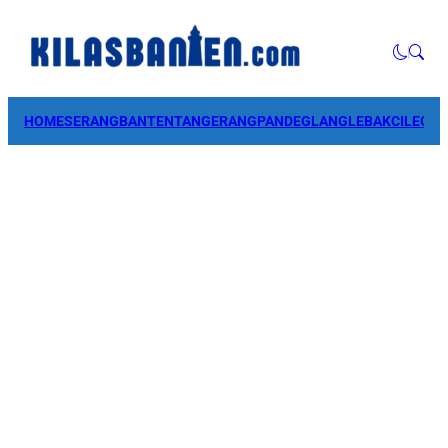
HOME
SERANG
BANTEN
TANGERANG
PANDEGLANG
LEBAK
CILEGO