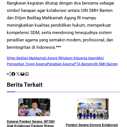
Rangkaian kegiatan ditutup dengan doa bersama sebagai
simbol harapan agar kolaborasi antara UIN SMH Banten
dan Ditjen Badilag Mahkamah Agung RI mampu
meningkatkan kualitas pendidikan hukum, memperkuat
kompetensi SDM, serta mendorong terwujudnya sistem
peradilan agama yang semakin modern, profesional, dan
berintegritas di Indonesia.***
Ditjen Badilag Mahkamah Agung RI
Hukum Keluarga Islam
MoU
Pengadilan Tinggi Agama
Peradilan Agama
PTA Banten
UiN SMH Banten
Facebook
Twitter
Mail
WhatsApp
Berita Terkait
Banten
Serang
Banten
Datangi Pemkot Serang, BP3MI
Pemkot Serang Dorong Kolaborasi
F
Ajak Kolaborasi Edukasi Warga