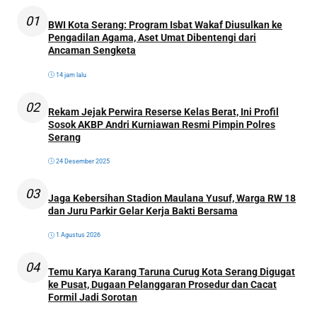
01
BWI Kota Serang: Program Isbat Wakaf Diusulkan ke
Pengadilan Agama, Aset Umat Dibentengi dari
Ancaman Sengketa
14 jam lalu
02
Rekam Jejak Perwira Reserse Kelas Berat, Ini Profil
Sosok AKBP Andri Kurniawan Resmi Pimpin Polres
Serang
24 Desember 2025
03
Jaga Kebersihan Stadion Maulana Yusuf, Warga RW 18
dan Juru Parkir Gelar Kerja Bakti Bersama
1 Agustus 2026
04
Temu Karya Karang Taruna Curug Kota Serang Digugat
ke Pusat, Dugaan Pelanggaran Prosedur dan Cacat
Formil Jadi Sorotan