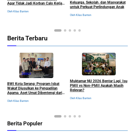
Keluarga, Sekolah, dan Masyarakat
P
Agar Tidak Jadi Korban Calo Kerja
untuk Perkuat Perlindungan Anak
S
ke Luar Negeri
J
Oleh Kilas Banten
Oleh Kilas Banten
Ol
Berita Terbaru
Opini
Serang
Muktamar NU 2026 Bentar Lagi, Isu
BWI Kota Serang: Program Isbat
PMII vs Non-PMII Apakah Masih
R
Wakaf Diusulkan ke Pengadilan
Relevan?
T
Agama, Aset Umat Dibentengi dari
I
Ancaman Sengketa
Oleh Kilas Banten
S
Oleh Kilas Banten
Ol
Berita Populer