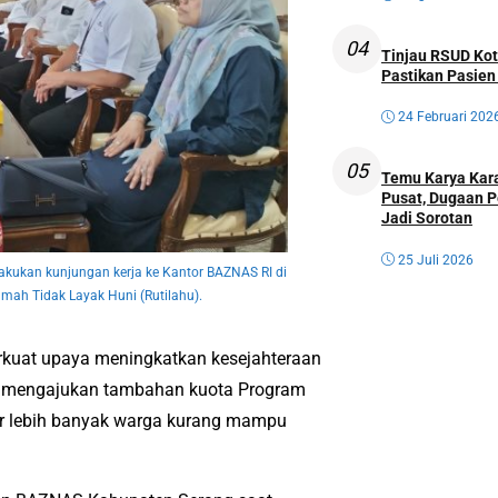
04
Tinjau RSUD Kot
Pastikan Pasien
24 Februari 202
05
Temu Karya Kara
Pusat, Dugaan P
Jadi Sorotan
25 Juli 2026
kukan kunjungan kerja ke Kantor BAZNAS RI di
ah Tidak Layak Huni (Rutilahu).
uat upaya meningkatkan kesejahteraan
ah mengajukan tambahan kuota Program
r lebih banyak warga kurang mampu