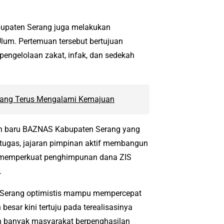
bupaten Serang juga melakukan
um. Pertemuan tersebut bertujuan
engelolaan zakat, infak, dan sedekah
rang Terus Mengalami Kemajuan
san baru BAZNAS Kabupaten Serang yang
 tugas, jajaran pimpinan aktif membangun
 memperkuat penghimpunan dana ZIS
.
 Serang optimistis mampu mempercepat
esar kini tertuju pada terealisasinya
n banyak masyarakat berpenghasilan