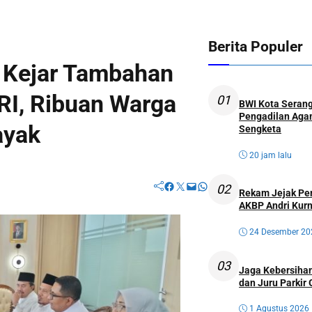
Berita Populer
 Kejar Tambahan
RI, Ribuan Warga
01
BWI Kota Serang
Pengadilan Agam
ayak
Sengketa
20 jam lalu
Facebook
Twitter
Mail
WhatsApp
02
Rekam Jejak Perw
AKBP Andri Kurn
24 Desember 20
03
Jaga Kebersihan
dan Juru Parkir 
1 Agustus 2026