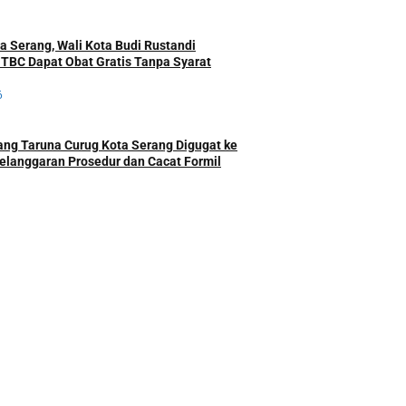
a Serang, Wali Kota Budi Rustandi
 TBC Dapat Obat Gratis Tanpa Syarat
6
ng Taruna Curug Kota Serang Digugat ke
elanggaran Prosedur dan Cacat Formil