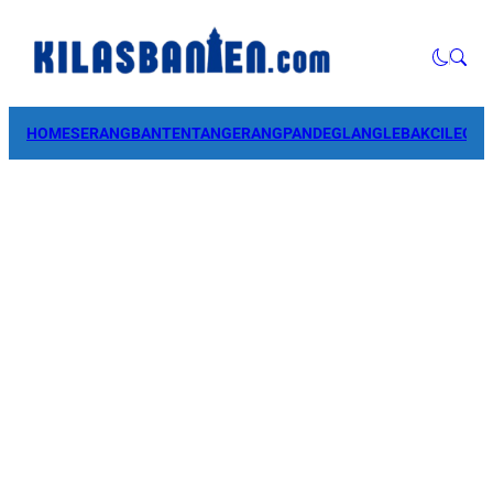
HOME
SERANG
BANTEN
TANGERANG
PANDEGLANG
LEBAK
CILEGO