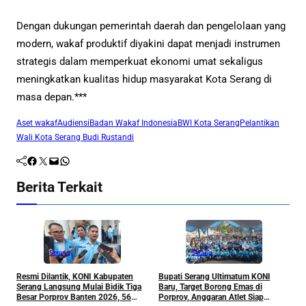
Dengan dukungan pemerintah daerah dan pengelolaan yang
modern, wakaf produktif diyakini dapat menjadi instrumen
strategis dalam memperkuat ekonomi umat sekaligus
meningkatkan kualitas hidup masyarakat Kota Serang di
masa depan.***
Aset wakaf
Audiensi
Badan Wakaf Indonesia
BWI Kota Serang
Pelantikan
Wali Kota Serang Budi Rustandi
Facebook
Twitter
Mail
WhatsApp
Berita Terkait
Serang
Serang
Resmi Dilantik, KONI Kabupaten
Bupati Serang Ultimatum KONI
P
Serang Langsung Mulai Bidik Tiga
Baru, Target Borong Emas di
M
Besar Porprov Banten 2026, 56
Porprov, Anggaran Atlet Siap
h