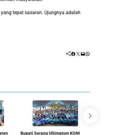
 yang tepat sasaran. Ujungnya adalah
Facebook
Twitter
Mail
WhatsApp
Serang
Serang
aten
Bupati Serang Ultimatum KONI
Pemkab Serang Kucu