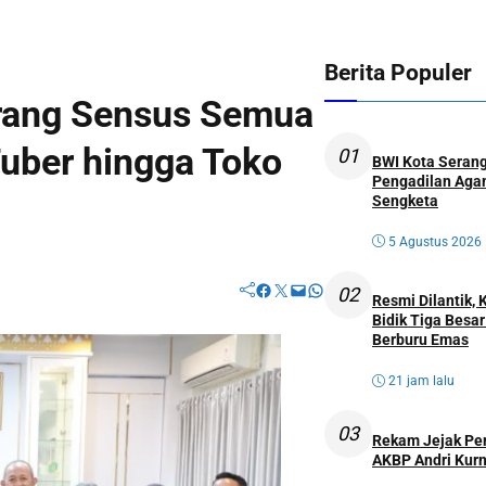
Berita Populer
erang Sensus Semua
uber hingga Toko
01
BWI Kota Serang
Pengadilan Agam
Sengketa
5 Agustus 2026
Facebook
Twitter
Mail
WhatsApp
02
Resmi Dilantik,
Bidik Tiga Besa
Berburu Emas
21 jam lalu
03
Rekam Jejak Perw
AKBP Andri Kurn