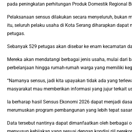
pada peningkatan perhitungan Produk Domestik Regional B
Pelaksanaan sensus dilakukan secara menyeluruh, bukan
itu, seluruh pelaku usaha di Kota Serang diharapkan dapat
petugas.
Sebanyak 529 petugas akan disebar ke enam kecamatan da
Mereka akan mendatangi berbagai jenis usaha, mulai dari b
perbelanjaan hingga rumah-rumah warga yang memiliki keg
“Namanya sensus, jadi kita upayakan tidak ada yang terl
masyarakat mau memberikan informasi yang jujur terkait us
Ia berharap hasil Sensus Ekonomi 2026 dapat menjadi das
merumuskan program pembangunan yang lebih tepat sasar
Data tersebut nantinya dapat dimanfaatkan oleh berbagai o
menyusun kebijakan yang sesuai dengan kondisi riil perek