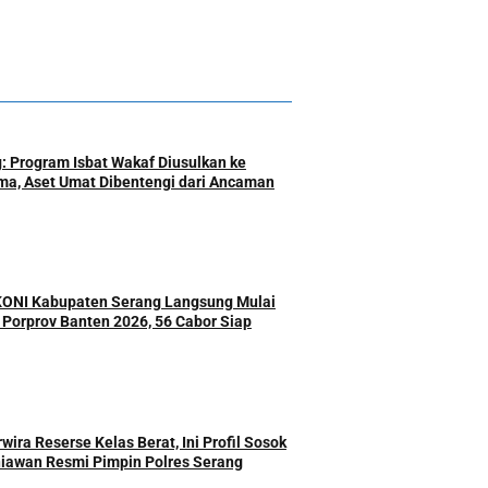
: Program Isbat Wakaf Diusulkan ke
a, Aset Umat Dibentengi dari Ancaman
 KONI Kabupaten Serang Langsung Mulai
r Porprov Banten 2026, 56 Cabor Siap
ira Reserse Kelas Berat, Ini Profil Sosok
iawan Resmi Pimpin Polres Serang