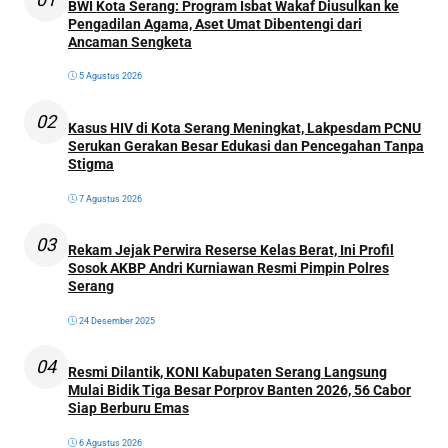
BWI Kota Serang: Program Isbat Wakaf Diusulkan ke
Pengadilan Agama, Aset Umat Dibentengi dari
Ancaman Sengketa
5 Agustus 2026
02
Kasus HIV di Kota Serang Meningkat, Lakpesdam PCNU
Serukan Gerakan Besar Edukasi dan Pencegahan Tanpa
Stigma
7 Agustus 2026
03
Rekam Jejak Perwira Reserse Kelas Berat, Ini Profil
Sosok AKBP Andri Kurniawan Resmi Pimpin Polres
Serang
24 Desember 2025
04
Resmi Dilantik, KONI Kabupaten Serang Langsung
Mulai Bidik Tiga Besar Porprov Banten 2026, 56 Cabor
Siap Berburu Emas
6 Agustus 2026