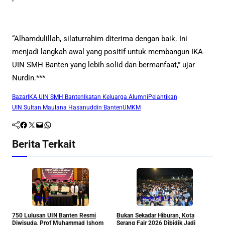
“Alhamdulillah, silaturrahim diterima dengan baik. Ini
menjadi langkah awal yang positif untuk membangun IKA
UIN SMH Banten yang lebih solid dan bermanfaat,” ujar
Nurdin.***
Bazar
IKA UIN SMH Banten
Ikatan Keluarga Alumni
Pelantikan
UIN Sultan Maulana Hasanuddin Banten
UMKM
Facebook
Twitter
Mail
WhatsApp
Berita Terkait
Banten
Serang
Banten
750 Lulusan UIN Banten Resmi
Bukan Sekadar Hiburan, Kota
D
Diwisuda, Prof Muhammad Ishom
Serang Fair 2026 Dibidik Jadi
T