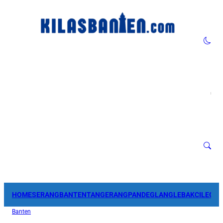
HOME
SERANG
BANTEN
TANGERANG
PANDEGLANG
LEBAK
CILEGO
Banten