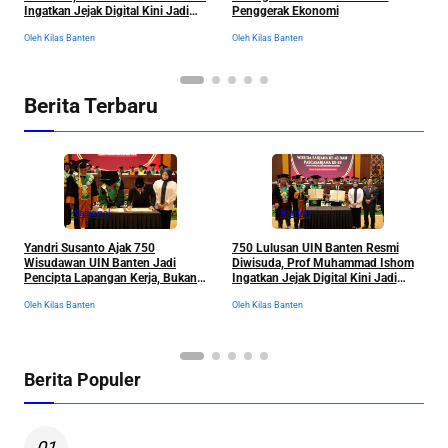
Ingatkan Jejak Digital Kini Jadi
Penggerak Ekonomi
T
“Tiket” Menuju Dunia Kerja
K
Oleh Kilas Banten
Oleh Kilas Banten
Ol
D
Berita Terbaru
Nasional
Banten
Yandri Susanto Ajak 750
750 Lulusan UIN Banten Resmi
P
Wisudawan UIN Banten Jadi
Diwisuda, Prof Muhammad Ishom
D
Pencipta Lapangan Kerja, Bukan
Ingatkan Jejak Digital Kini Jadi
B
Sekadar Pemburu Kerja
“Tiket” Menuju Dunia Kerja
Oleh Kilas Banten
Oleh Kilas Banten
Ol
Berita Populer
01