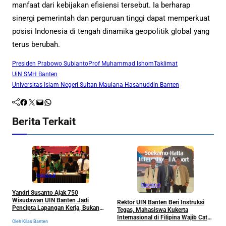
manfaat dari kebijakan efisiensi tersebut. Ia berharap
sinergi pemerintah dan perguruan tinggi dapat memperkuat
posisi Indonesia di tengah dinamika geopolitik global yang
terus berubah.
Presiden Prabowo Subianto
Prof Muhammad Ishom
Taklimat
UiN SMH Banten
Universitas Islam Negeri Sultan Maulana Hasanuddin Banten
Facebook
Twitter
Mail
WhatsApp
Berita Terkait
Nasional
Nasional
Yandri Susanto Ajak 750
D
Wisudawan UIN Banten Jadi
B
Rektor UIN Banten Beri Instruksi
Pencipta Lapangan Kerja, Bukan
B
Tegas, Mahasiswa Kukerta
Sekadar Pemburu Kerja
Internasional di Filipina Wajib Catat
Oleh Kilas Banten
Ol
Semua Pengalaman