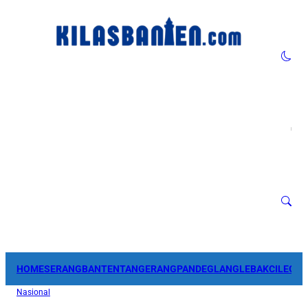
HOME
SERANG
BANTEN
TANGERANG
PANDEGLANG
LEBAK
CILEGO
Nasional