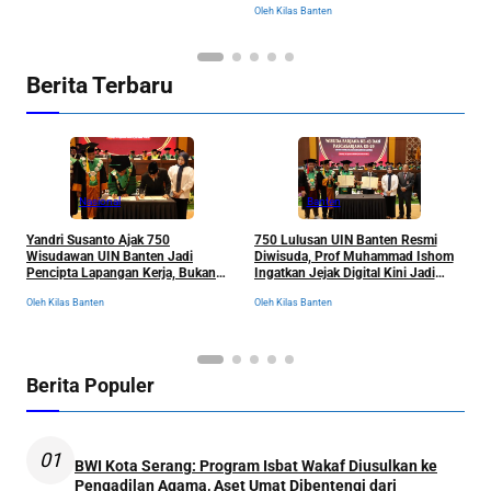
Oleh Kilas Banten
Berita Terbaru
Nasional
Banten
Yandri Susanto Ajak 750
750 Lulusan UIN Banten Resmi
P
Wisudawan UIN Banten Jadi
Diwisuda, Prof Muhammad Ishom
D
Pencipta Lapangan Kerja, Bukan
Ingatkan Jejak Digital Kini Jadi
B
Sekadar Pemburu Kerja
“Tiket” Menuju Dunia Kerja
Oleh Kilas Banten
Oleh Kilas Banten
Ol
Berita Populer
01
BWI Kota Serang: Program Isbat Wakaf Diusulkan ke
Pengadilan Agama, Aset Umat Dibentengi dari