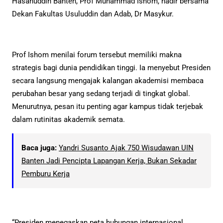
Hasanuddin Banten, Prof Muhammad Ishom, hadir bersama
Dekan Fakultas Usuluddin dan Adab, Dr Masykur.
Prof Ishom menilai forum tersebut memiliki makna
strategis bagi dunia pendidikan tinggi. Ia menyebut Presiden
secara langsung mengajak kalangan akademisi membaca
perubahan besar yang sedang terjadi di tingkat global.
Menurutnya, pesan itu penting agar kampus tidak terjebak
dalam rutinitas akademik semata.
Baca juga:
Yandri Susanto Ajak 750 Wisudawan UIN
Banten Jadi Pencipta Lapangan Kerja, Bukan Sekadar
Pemburu Kerja
“Presiden menegaskan peta hubungan internasional