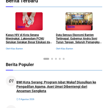
Berita Terbaru
Serang
Banten
Kasus HIV di Kota Serang
Data Sensus Ekonomi Banten
B
Meningkat, Lakpesdam PCNU
Tertinggal, Gubernur Andra Soni
u
Serukan Gerakan Besar Edukasi dan
Turun Tangan, Seluruh Pemangku
P
Pencegahan Tanpa Stigma
Kepentingan Langsung
D
Oleh Kilas Banten
Oleh Kilas Banten
Ol
Dikumpulkan
Berita Populer
01
BWI Kota Serang: Program Isbat Wakaf Diusulkan ke
Pengadilan Agama, Aset Umat Dibentengi dari
Ancaman Sengketa
5 Agustus 2026