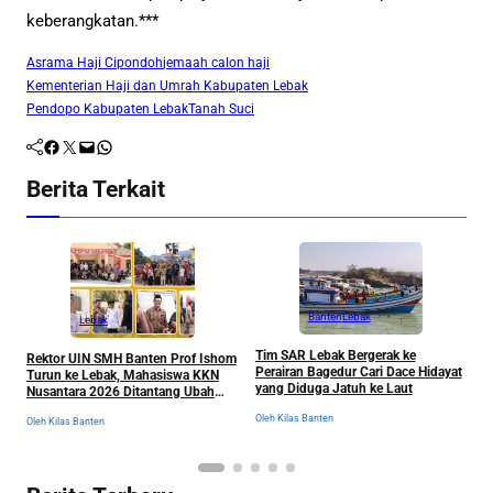
keberangkatan.***
Asrama Haji Cipondoh
jemaah calon haji
Kementerian Haji dan Umrah Kabupaten Lebak
Pendopo Kabupaten Lebak
Tanah Suci
Facebook
Twitter
Mail
WhatsApp
Berita Terkait
Banten
Lebak
Lebak
F
B
Tim SAR Lebak Bergerak ke
Rektor UIN SMH Banten Prof Ishom
A
Perairan Bagedur Cari Dace Hidayat
Turun ke Lebak, Mahasiswa KKN
yang Diduga Jatuh ke Laut
Nusantara 2026 Ditantang Ubah
Ol
Wajah Banten Selatan
Oleh Kilas Banten
Oleh Kilas Banten