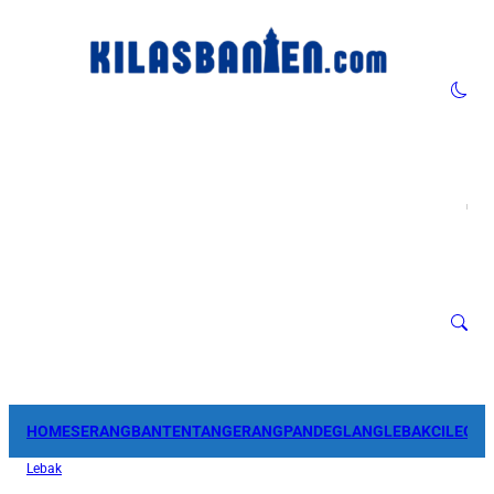
HOME
SERANG
BANTEN
TANGERANG
PANDEGLANG
LEBAK
CILEGO
Lebak