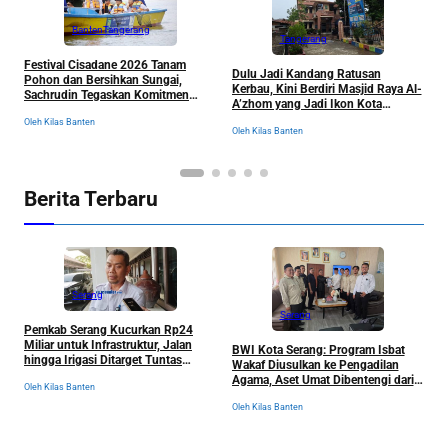
Banten
Tangerang
Tangerang
Festival Cisadane 2026 Tanam
J
Dulu Jadi Kandang Ratusan
Pohon dan Bersihkan Sungai,
B
Kerbau, Kini Berdiri Masjid Raya Al-
Sachrudin Tegaskan Komitmen
K
A’zhom yang Jadi Ikon Kota
Jaga Kelestarian Lingkungan
Tangerang dan Sejarahnya
Oleh Kilas Banten
Ol
Oleh Kilas Banten
Berita Terbaru
Serang
Serang
Pemkab Serang Kucurkan Rp24
M
Miliar untuk Infrastruktur, Jalan
BWI Kota Serang: Program Isbat
P
hingga Irigasi Ditarget Tuntas
Wakaf Diusulkan ke Pengadilan
R
November 2026
Agama, Aset Umat Dibentengi dari
Oleh Kilas Banten
Ancaman Sengketa
Ol
Oleh Kilas Banten