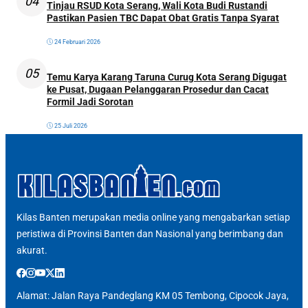
04
Tinjau RSUD Kota Serang, Wali Kota Budi Rustandi
Pastikan Pasien TBC Dapat Obat Gratis Tanpa Syarat
24 Februari 2026
05
Temu Karya Karang Taruna Curug Kota Serang Digugat
ke Pusat, Dugaan Pelanggaran Prosedur dan Cacat
Formil Jadi Sorotan
25 Juli 2026
Kilas Banten merupakan media online yang mengabarkan setiap
peristiwa di Provinsi Banten dan Nasional yang berimbang dan
akurat.
Alamat: Jalan Raya Pandeglang KM 05 Tembong, Cipocok Jaya,