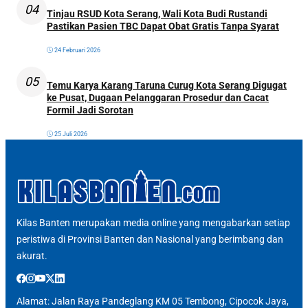
04
Tinjau RSUD Kota Serang, Wali Kota Budi Rustandi
Pastikan Pasien TBC Dapat Obat Gratis Tanpa Syarat
24 Februari 2026
05
Temu Karya Karang Taruna Curug Kota Serang Digugat
ke Pusat, Dugaan Pelanggaran Prosedur dan Cacat
Formil Jadi Sorotan
25 Juli 2026
Kilas Banten merupakan media online yang mengabarkan setiap
peristiwa di Provinsi Banten dan Nasional yang berimbang dan
akurat.
Alamat: Jalan Raya Pandeglang KM 05 Tembong, Cipocok Jaya,