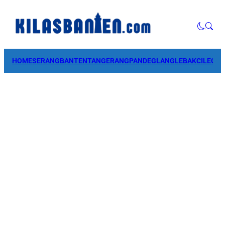
HOME
SERANG
BANTEN
TANGERANG
PANDEGLANG
LEBAK
CILEGO