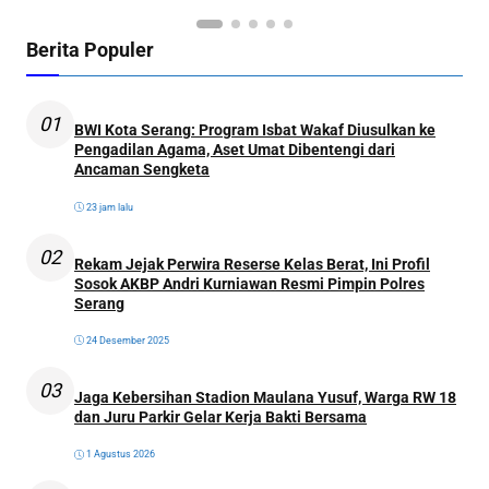
Berita Populer
01
BWI Kota Serang: Program Isbat Wakaf Diusulkan ke
Pengadilan Agama, Aset Umat Dibentengi dari
Ancaman Sengketa
23 jam lalu
02
Rekam Jejak Perwira Reserse Kelas Berat, Ini Profil
Sosok AKBP Andri Kurniawan Resmi Pimpin Polres
Serang
24 Desember 2025
03
Jaga Kebersihan Stadion Maulana Yusuf, Warga RW 18
dan Juru Parkir Gelar Kerja Bakti Bersama
1 Agustus 2026