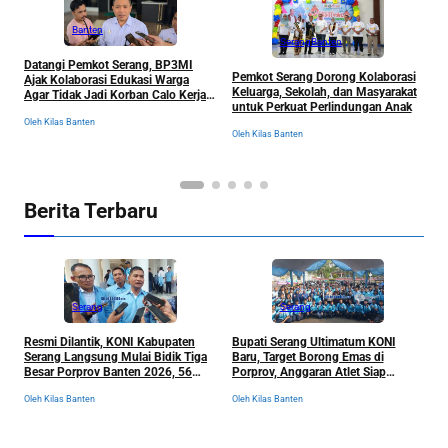
Banten
Serang
Banten
Datangi Pemkot Serang, BP3MI
Pemkot Serang Dorong Kolaborasi
F
Ajak Kolaborasi Edukasi Warga
Keluarga, Sekolah, dan Masyarakat
P
Agar Tidak Jadi Korban Calo Kerja
untuk Perkuat Perlindungan Anak
S
ke Luar Negeri
J
Oleh Kilas Banten
Oleh Kilas Banten
Ol
Berita Terbaru
Serang
Serang
Resmi Dilantik, KONI Kabupaten
Bupati Serang Ultimatum KONI
P
Serang Langsung Mulai Bidik Tiga
Baru, Target Borong Emas di
M
Besar Porprov Banten 2026, 56
Porprov, Anggaran Atlet Siap
h
Cabor Siap Berburu Emas
Dibongkar Total
N
Oleh Kilas Banten
Oleh Kilas Banten
Ol