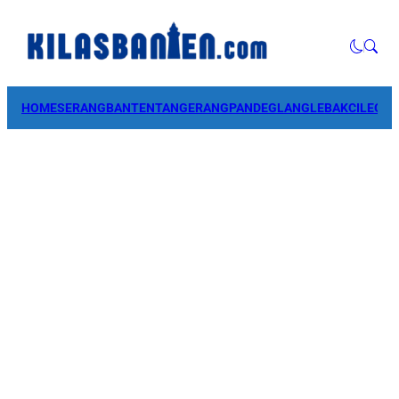
HOME
SERANG
BANTEN
TANGERANG
PANDEGLANG
LEBAK
CILEGO