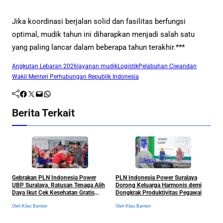
Jika koordinasi berjalan solid dan fasilitas berfungsi
optimal, mudik tahun ini diharapkan menjadi salah satu
yang paling lancar dalam beberapa tahun terakhir.***
Angkutan Lebaran 2026
layanan mudik
Logistik
Pelabuhan Ciwandan
Wakil Menteri Perhubungan Republik Indonesia
Facebook
Twitter
Mail
WhatsApp
Berita Terkait
Cilegon
Cilegon
Gebrakan PLN Indonesia Power
PLN Indonesia Power Suralaya
UBP Suralaya, Ratusan Tenaga Alih
Dorong Keluarga Harmonis demi
Daya Ikut Cek Kesehatan Gratis
Dongkrak Produktivitas Pegawai
Demi Tingkatkan Produktivitas
P
Oleh Kilas Banten
Oleh Kilas Banten
Kerja
P
B