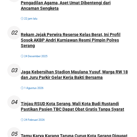
Pengadilan Agama, Aset Umat Dibentengi dari
Ancaman Sengketa
22 jam lalu
02
Rekam Jejak Perwira Reserse Kelas Berat, Ini Profil
Sosok AKBP Andri Kurniawan Resmi Pimpin Polres
Serang
24 Desember 2025
03
Jaga Kebersihan Stadion Maulana Yusuf, Warga RW 18
dan Juru Parkir Gelar Kerja Bakti Bersama
1 Agustus 2026
04
Tinjau RSUD Kota Serang, Wali Kota Budi Rustandi
Pastikan Pasien TBC Dapat Obat Gratis Tanpa Syarat
24 Februari 2026
05
Temu Karya Karang Taruna Curug Kota Serang Digugat