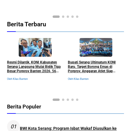
Ol
Berita Terbaru
Serang
Serang
Resmi Dilantik, KONI Kabupaten
Bupati Serang Ultimatum KONI
P
Serang Langsung Mulai Bidik Tiga
Baru, Target Borong Emas di
M
Besar Porprov Banten 2026, 56
Porprov, Anggaran Atlet Siap
h
Cabor Siap Berburu Emas
Dibongkar Total
N
Oleh Kilas Banten
Oleh Kilas Banten
Ol
Berita Populer
01
BWI Kota Serang: Program Isbat Wakaf Diusulkan ke