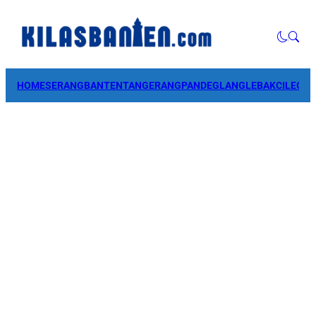
HOME
SERANG
BANTEN
TANGERANG
PANDEGLANG
LEBAK
CILEGO