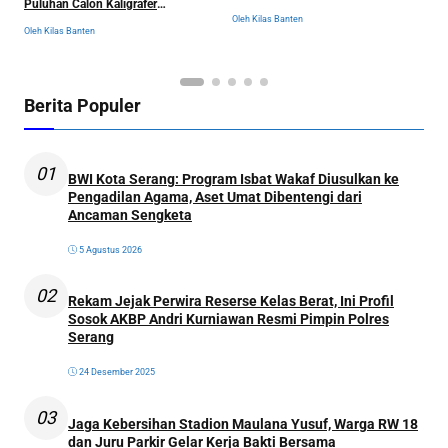
Puluhan Calon Kaligrafer
Cabor Siap Berburu Emas
D
Digembleng Setahun di Lemka
Oleh Kilas Banten
Ol
Oleh Kilas Banten
Berita Populer
01
BWI Kota Serang: Program Isbat Wakaf Diusulkan ke
Pengadilan Agama, Aset Umat Dibentengi dari
Ancaman Sengketa
5 Agustus 2026
02
Rekam Jejak Perwira Reserse Kelas Berat, Ini Profil
Sosok AKBP Andri Kurniawan Resmi Pimpin Polres
Serang
24 Desember 2025
03
Jaga Kebersihan Stadion Maulana Yusuf, Warga RW 18
dan Juru Parkir Gelar Kerja Bakti Bersama