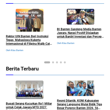
Nasional
Nasional
BI Banten Gandeng Media Banten
F
Jawara, Narasi Positif Disiapkan
R
Rektor UIN Banten Beri Instruksi
untuk Banjiri Investasi dan Percepat
T
Tegas, Mahasiswa Kukerta
Pertumbuhan Ekonomi 2026
D
Oleh Kilas Banten
Internasional di Filipina Wajib Catat
Ol
B
Semua Pengalaman
Oleh Kilas Banten
Berita Terbaru
Serang
Serang
Resmi Dilantik, KONI Kabupaten
B
Bupati Serang Kucurkan Rp1 Miliar
Serang Langsung Mulai Bidik Tiga
B
untuk Cetak Jawara MTQ 2027,
Besar Porprov Banten 2026, 56
P