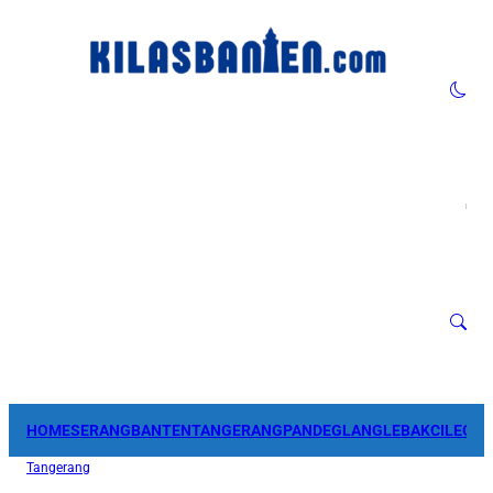
HOME
SERANG
BANTEN
TANGERANG
PANDEGLANG
LEBAK
CILEGO
Tangerang