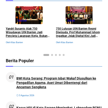
Nasional
Banten
Yandri Susanto Ajak 750
750 Lulusan UIN Banten Resmi
P
Wisudawan UIN Banten Jadi
Diwisuda, Prof Muhammad Ishom
D
Pencipta Lapangan Kerja, Bukan
Ingatkan Jejak Digital Kini Jadi
B
Sekadar Pemburu Kerja
“Tiket” Menuju Dunia Kerja
Oleh Kilas Banten
Oleh Kilas Banten
Ol
Berita Populer
01
BWI Kota Serang: Program Isbat Wakaf Diusulkan ke
Pengadilan Agama, Aset Umat Dibentengi dari
Ancaman Sengketa
5 Agustus 2026
02
Kasus HIV di Kota Serang Meningkat, Lakpesdam PCNU