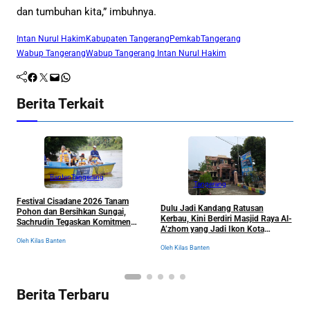
dan tumbuhan kita,” imbuhnya.
Intan Nurul Hakim
Kabupaten Tangerang
Pemkab
Tangerang
Wabup Tangerang
Wabup Tangerang Intan Nurul Hakim
Facebook
Twitter
Mail
WhatsApp
Berita Terkait
Banten
Tangerang
Tangerang
Festival Cisadane 2026 Tanam
J
Dulu Jadi Kandang Ratusan
Pohon dan Bersihkan Sungai,
B
Kerbau, Kini Berdiri Masjid Raya Al-
Sachrudin Tegaskan Komitmen
K
A’zhom yang Jadi Ikon Kota
Jaga Kelestarian Lingkungan
Tangerang dan Sejarahnya
Oleh Kilas Banten
Ol
Oleh Kilas Banten
Berita Terbaru