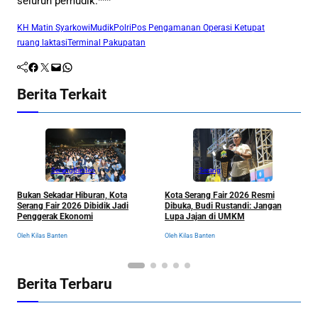
seluruh pemudik.***
KH Matin Syarkowi
Mudik
Polri
Pos Pengamanan Operasi Ketupat
ruang laktasi
Terminal Pakupatan
Facebook
Twitter
Mail
WhatsApp
Berita Terkait
Serang
Banten
Serang
K
Bukan Sekadar Hiburan, Kota
Kota Serang Fair 2026 Resmi
M
Serang Fair 2026 Dibidik Jadi
Dibuka, Budi Rustandi: Jangan
S
Penggerak Ekonomi
Lupa Jajan di UMKM
P
Ol
Oleh Kilas Banten
Oleh Kilas Banten
Berita Terbaru