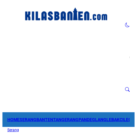
HOME
SERANG
BANTEN
TANGERANG
PANDEGLANG
LEBAK
CILEGO
Serang