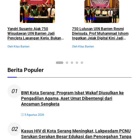
Nasional
Banten
Yandri Susanto Ajak 750
750 Lulusan UIN Banten Resmi
P
Wisudawan UIN Banten Jadi
Diwisuda, Prof Muhammad Ishom
D
Pencipta Lapangan Kerja, Bukan
Ingatkan Jejak Digital Kini Jadi
B
Sekadar Pemburu Kerja
“Tiket” Menuju Dunia Kerja
Oleh Kilas Banten
Oleh Kilas Banten
Ol
Berita Populer
01
BWI Kota Serang: Program Isbat Wakaf Diusulkan ke
Pengadilan Agama, Aset Umat Dibentengi dari
Ancaman Sengketa
5 Agustus 2026
02
Kasus HIV di Kota Serang Meningkat, Lakpesdam PCNU
Serukan Gerakan Besar Edukasi dan Pencegahan Tanpa