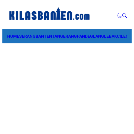
HOME
SERANG
BANTEN
TANGERANG
PANDEGLANG
LEBAK
CILEGO