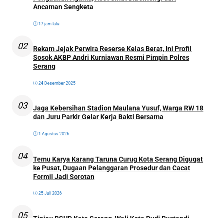
Ancaman Sengketa
17 jam lalu
02
Rekam Jejak Perwira Reserse Kelas Berat, Ini Profil
Sosok AKBP Andri Kurniawan Resmi Pimpin Polres
Serang
24 Desember 2025
03
Jaga Kebersihan Stadion Maulana Yusuf, Warga RW 18
dan Juru Parkir Gelar Kerja Bakti Bersama
1 Agustus 2026
04
Temu Karya Karang Taruna Curug Kota Serang Digugat
ke Pusat, Dugaan Pelanggaran Prosedur dan Cacat
Formil Jadi Sorotan
25 Juli 2026
05