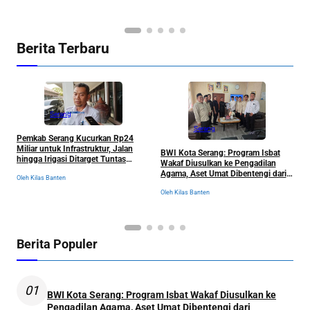
Berita Terbaru
Serang
Serang
Pemkab Serang Kucurkan Rp24
M
Miliar untuk Infrastruktur, Jalan
BWI Kota Serang: Program Isbat
P
hingga Irigasi Ditarget Tuntas
Wakaf Diusulkan ke Pengadilan
R
November 2026
Agama, Aset Umat Dibentengi dari
Oleh Kilas Banten
Ancaman Sengketa
Ol
Oleh Kilas Banten
Berita Populer
01
BWI Kota Serang: Program Isbat Wakaf Diusulkan ke
Pengadilan Agama, Aset Umat Dibentengi dari