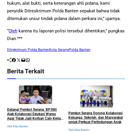
hukum, alat bukti, serta keterangan ahli pidana, kami
penyidik Ditreskrimum Polda Banten sepakat bahwa tidak
ditemukan unsur tindak pidana dalam perkara ini,” ujarnya.
“
Oleh
karena itu laporan polisi tersebut dihentikan,” pungkas
Dian.***
Ditrekrimum Polda Banten
Kota Serang
Polda Banten
Facebook
Twitter
Mail
WhatsApp
Berita Terkait
Banten
Serang
Banten
Datangi Pemkot Serang, BP3MI
Pemkot Serang Dorong Kolaborasi
F
Ajak Kolaborasi Edukasi Warga
Keluarga, Sekolah, dan Masyarakat
P
Agar Tidak Jadi Korban Calo Kerja
untuk Perkuat Perlindungan Anak
S
ke Luar Negeri
J
Oleh Kilas Banten
Oleh Kilas Banten
Ol