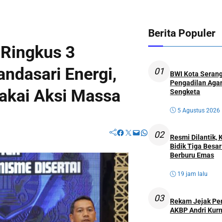
Berita Populer
 Ringkus 3
ndasari Energi,
01
BWI Kota Serang
Pengadilan Agam
akai Aksi Massa
Sengketa
5 Agustus 2026
Facebook
Twitter
Mail
WhatsApp
02
Resmi Dilantik,
Bidik Tiga Besa
Berburu Emas
19 jam lalu
03
Rekam Jejak Perw
AKBP Andri Kurn