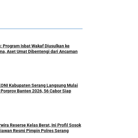
: Program Isbat Wakaf Diusulkan ke
a, Aset Umat Dibentengi dari Ancaman
 KONI Kabupaten Serang Langsung Mulai
r Porprov Banten 2026, 56 Cabor Siap
ira Reserse Kelas Berat, Ini Profil Sosok
iawan Resmi Pimpin Polres Serang