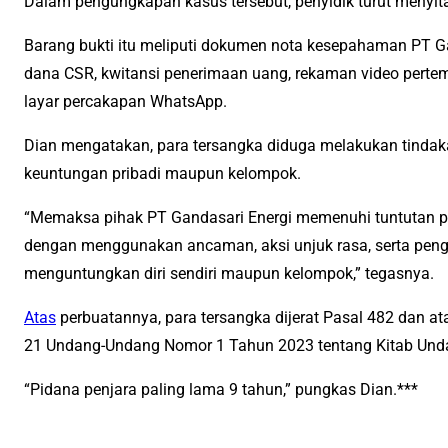
Dalam pengungkapan kasus tersebut, penyidik turut menyita
Barang bukti itu meliputi dokumen nota kesepahaman PT G
dana CSR, kwitansi penerimaan uang, rekaman video perte
layar percakapan WhatsApp.
Dian mengatakan, para tersangka diduga melakukan tindak
keuntungan pribadi maupun kelompok.
“Memaksa pihak PT Gandasari Energi memenuhi tuntutan
dengan menggunakan ancaman, aksi unjuk rasa, serta peng
menguntungkan diri sendiri maupun kelompok,” tegasnya.
Atas
perbuatannya, para tersangka dijerat Pasal 482 dan at
21 Undang-Undang Nomor 1 Tahun 2023 tentang Kitab Un
“Pidana penjara paling lama 9 tahun,” pungkas Dian.***