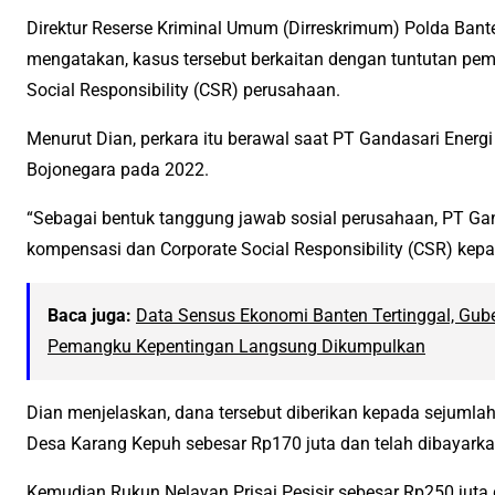
Direktur Reserse Kriminal Umum (Dirreskrimum) Polda Ban
mengatakan, kasus tersebut berkaitan dengan tuntutan p
Social Responsibility (CSR) perusahaan.
Menurut Dian, perkara itu berawal saat PT Gandasari Energ
Bojonegara pada 2022.
“Sebagai bentuk tanggung jawab sosial perusahaan, PT Ga
kompensasi dan Corporate Social Responsibility (CSR) kepa
Baca juga:
Data Sensus Ekonomi Banten Tertinggal, Gube
Pemangku Kepentingan Langsung Dikumpulkan
Dian menjelaskan, dana tersebut diberikan kepada sejumla
Desa Karang Kepuh sebesar Rp170 juta dan telah dibayarka
Kemudian Rukun Nelayan Prisai Pesisir sebesar Rp250 juta 