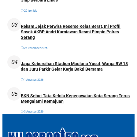
20 jam lalu
03
Rekam Jejak Perwira Reserse Kelas Berat, Ini Profil
Sosok AKBP Andri Kurniawan Resmi Pimpin Polres
Serang
24 Desember 2025
04
Jaga Kebersihan Stadion Maulana Yusuf, Warga RW 18
dan Juru Parkir Gelar Kerja Bakti Bersama
1 Agustus 2026
05
BKN Sebut Tata Kelola Kepegawaian Kota Serang Terus
Mengalami Kemajuan
3 Agustus 2026