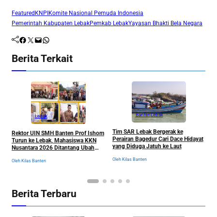
Featured
KNPI
Komite Nasional Pemuda Indonesia
Pemerintah Kabupaten Lebak
Pemkab Lebak
Yayasan Bhakti Bela Negara
Facebook
Twitter
Mail
WhatsApp
Berita Terkait
Banten
Lebak
Lebak
F
B
Tim SAR Lebak Bergerak ke
Rektor UIN SMH Banten Prof Ishom
A
Perairan Bagedur Cari Dace Hidayat
Turun ke Lebak, Mahasiswa KKN
yang Diduga Jatuh ke Laut
Nusantara 2026 Ditantang Ubah
Ol
Wajah Banten Selatan
Oleh Kilas Banten
Oleh Kilas Banten
Berita Terbaru