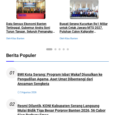
Banten
Serang
R
Data Sensus Ekonomi Banten
Bupati Serang Kucurkan Rp1 Miliar
S
Tertinggal, Gubernur Andra Soni
untuk Cetak Jawara MTQ 2027,
B
Turun Tangan, Seluruh Pemangku
Puluhan Calon Kaligrafer
C
Kepentingan Langsung
Digembleng Setahun di Lemka
Ol
Oleh Kilas Banten
Oleh Kilas Banten
Dikumpulkan
Berita Populer
01
BWI Kota Serang: Program Isbat Wakaf Diusulkan ke
Pengadilan Agama, Aset Umat Dibentengi dari
Ancaman Sengketa
5 Agustus 2026
02
Resmi Dilantik, KONI Kabupaten Serang Langsung
Mulai Bidik Tiga Besar Porprov Banten 2026, 56 Cabor
Siap Berburu Emas