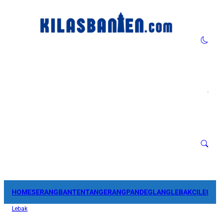
HOME
SERANG
BANTEN
TANGERANG
PANDEGLANG
LEBAK
CILEGO
Lebak