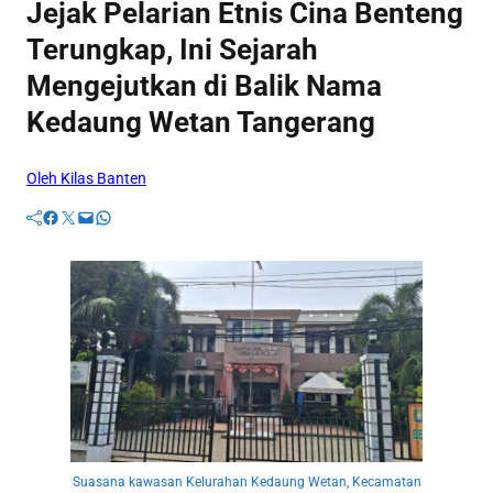
Jejak Pelarian Etnis Cina Benteng
Terungkap, Ini Sejarah
Mengejutkan di Balik Nama
Kedaung Wetan Tangerang
Oleh Kilas Banten
Facebook
Twitter
Mail
WhatsApp
Suasana kawasan Kelurahan Kedaung Wetan, Kecamatan