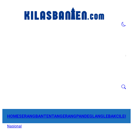
HOME
SERANG
BANTEN
TANGERANG
PANDEGLANG
LEBAK
CILEGO
Nasional