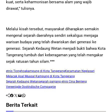
kuat, serta keharmonisan bersama alam yang wajib
dirawat,” tulisnya.
Melalui kisah tersebut, masyarakat diharapkan semakin
mengenal sejarah daerahnya sendiri sekaligus menjaga
warisan budaya yang telah diwariskan dari generasi ke
generasi. Sejarah Kedaung Wetan menjadi bukti bahwa Kota
Tangerang tumbuh dari keberagaman yang telah mengakar
sejak ratusan tahun silam.***
etnis Tionghoa
kampung di Kota Tangerang
Kecamatan Neglasari
Melacak Asal Muasal Kampung di Kota Tangerang
Sejarah Kedaung Wetan
sejarah panjang etnis Cina Benteng
Vereenigde Oostindische Compagnie
Facebook
Twitter
Mail
WhatsApp
Berita Terkait