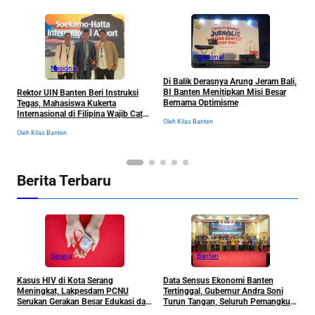
Nasional
Nasional
B
Di Balik Derasnya Arung Jeram Bali,
J
BI Banten Menitipkan Misi Besar
Rektor UIN Banten Beri Instruksi
u
Bernama Optimisme
Tegas, Mahasiswa Kukerta
P
Ol
Internasional di Filipina Wajib Catat
Oleh Kilas Banten
Semua Pengalaman
Oleh Kilas Banten
Berita Terbaru
Serang
Banten
Kasus HIV di Kota Serang
Data Sensus Ekonomi Banten
B
Meningkat, Lakpesdam PCNU
Tertinggal, Gubernur Andra Soni
u
Serukan Gerakan Besar Edukasi dan
Turun Tangan, Seluruh Pemangku
P
Pencegahan Tanpa Stigma
Kepentingan Langsung
D