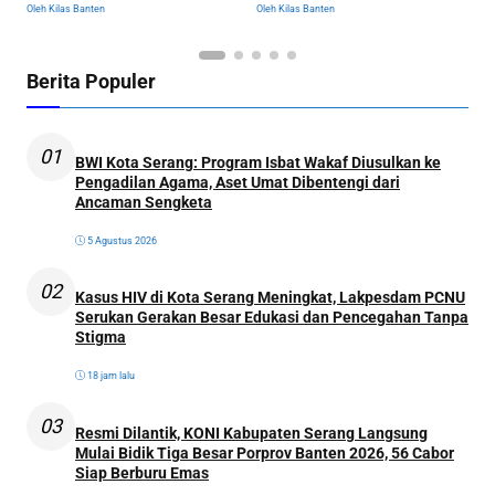
Oleh Kilas Banten
Oleh Kilas Banten
Ol
Dikumpulkan
Berita Populer
01
BWI Kota Serang: Program Isbat Wakaf Diusulkan ke
Pengadilan Agama, Aset Umat Dibentengi dari
Ancaman Sengketa
5 Agustus 2026
02
Kasus HIV di Kota Serang Meningkat, Lakpesdam PCNU
Serukan Gerakan Besar Edukasi dan Pencegahan Tanpa
Stigma
18 jam lalu
03
Resmi Dilantik, KONI Kabupaten Serang Langsung
Mulai Bidik Tiga Besar Porprov Banten 2026, 56 Cabor
Siap Berburu Emas