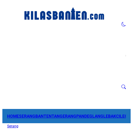
HOME
SERANG
BANTEN
TANGERANG
PANDEGLANG
LEBAK
CILEGO
Serang