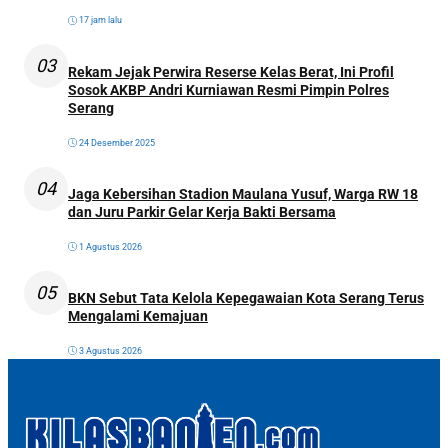
17 jam lalu
03
Rekam Jejak Perwira Reserse Kelas Berat, Ini Profil
Sosok AKBP Andri Kurniawan Resmi Pimpin Polres
Serang
24 Desember 2025
04
Jaga Kebersihan Stadion Maulana Yusuf, Warga RW 18
dan Juru Parkir Gelar Kerja Bakti Bersama
1 Agustus 2026
05
BKN Sebut Tata Kelola Kepegawaian Kota Serang Terus
Mengalami Kemajuan
3 Agustus 2026