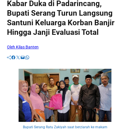
Kabar Duka di Padarincang,
Bupati Serang Turun Langsung
Santuni Keluarga Korban Banjir
Hingga Janji Evaluasi Total
Oleh Kilas Banten
Facebook
Twitter
Mail
WhatsApp
Bupati Serang Ratu Zakiyah saat berziarah ke makam