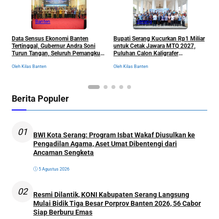
Banten
Serang
R
Data Sensus Ekonomi Banten
Bupati Serang Kucurkan Rp1 Miliar
S
Tertinggal, Gubernur Andra Soni
untuk Cetak Jawara MTQ 2027,
B
Turun Tangan, Seluruh Pemangku
Puluhan Calon Kaligrafer
C
Kepentingan Langsung
Digembleng Setahun di Lemka
Ol
Oleh Kilas Banten
Oleh Kilas Banten
Dikumpulkan
Berita Populer
01
BWI Kota Serang: Program Isbat Wakaf Diusulkan ke
Pengadilan Agama, Aset Umat Dibentengi dari
Ancaman Sengketa
5 Agustus 2026
02
Resmi Dilantik, KONI Kabupaten Serang Langsung
Mulai Bidik Tiga Besar Porprov Banten 2026, 56 Cabor
Siap Berburu Emas