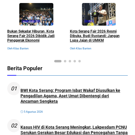
Serang
Banten
Serang
K
Bukan Sekadar Hiburan, Kota
Kota Serang Fair 2026 Resmi
M
Serang Fair 2026 Dibidik Jadi
Dibuka, Budi Rustandi: Jangan
S
Penggerak Ekonomi
Lupa Jajan di UMKM
P
Ol
Oleh Kilas Banten
Oleh Kilas Banten
Berita Populer
01
BWI Kota Serang: Program Isbat Wakaf Diusulkan ke
Pengadilan Agama, Aset Umat Dibentengi dari
Ancaman Sengketa
5 Agustus 2026
02
Kasus HIV di Kota Serang Meningkat, Lakpesdam PCNU
Serukan Gerakan Besar Edukasi dan Pencegahan Tanpa