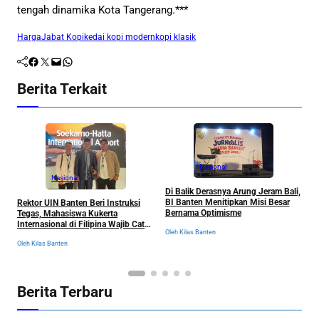
tengah dinamika Kota Tangerang.***
Harga
Jabat Kopi
kedai kopi modern
kopi klasik
Facebook
Twitter
Mail
WhatsApp
Berita Terkait
Nasional
Nasional
B
Di Balik Derasnya Arung Jeram Bali,
J
BI Banten Menitipkan Misi Besar
Rektor UIN Banten Beri Instruksi
u
Bernama Optimisme
Tegas, Mahasiswa Kukerta
P
Ol
Internasional di Filipina Wajib Catat
Oleh Kilas Banten
Semua Pengalaman
Oleh Kilas Banten
Berita Terbaru