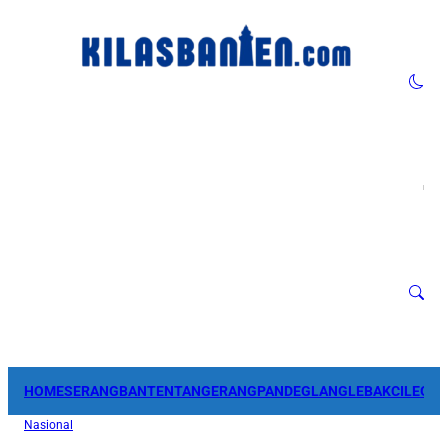
HOME
SERANG
BANTEN
TANGERANG
PANDEGLANG
LEBAK
CILEGO
Nasional