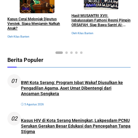
Serang
Opini
Hasil MUSANTRI XVII,
Kasus Cerai Melonjak Diputus
Y
Iqbalussalam Fathoni Resmi Pimpin
Verstek, Siapa Menjamin Nafkah
W
ORSAFAH, Siap Bawa Santri Al-
Anak?
P
Fathaniyah Menuju Babak Baru
S
Oleh Kilas Banten
Oleh Kilas Banten
Ol
Berita Populer
01
BWI Kota Serang: Program Isbat Wakaf Diusulkan ke
Pengadilan Agama, Aset Umat Dibentengi dari
Ancaman Sengketa
5 Agustus 2026
02
Kasus HIV di Kota Serang Meningkat, Lakpesdam PCNU
Serukan Gerakan Besar Edukasi dan Pencegahan Tanpa
Stigma